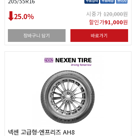
205/55R16
무료장착
무료배송
무이자
시중가
120,000
원
25.0
%
할인가
91,000
원
장바구니 담기
바로가기
넥센 고급형-엔프리즈 AH8