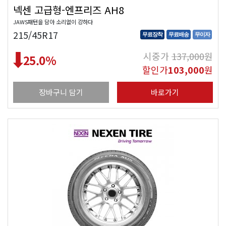
넥센 고급형-엔프리즈 AH8
JAWS패턴을 담아 소리없이 강하다
215/45R17
무료장착
무료배송
무이자
시중가
137,000
원
25.0
%
할인가
103,000
원
장바구니 담기
바로가기