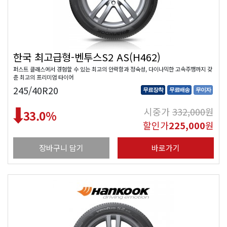
한국 최고급형-벤투스S2 AS(H462)
퍼스트 클래스에서 경험할 수 있는 최고의 안락함과 정숙성, 다이나믹한 고속주행까지 갖
춘 최고의 프리미엄 타이어
245/40R20
무료장착
무료배송
무이자
시중가
332,000
원
33.0
%
할인가
225,000
원
장바구니 담기
바로가기