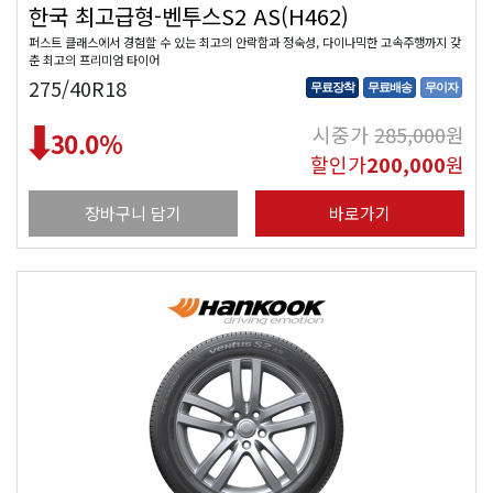
한국 최고급형-벤투스S2 AS(H462)
퍼스트 클래스에서 경험할 수 있는 최고의 안락함과 정숙성, 다이나믹한 고속주행까지 갖
춘 최고의 프리미엄 타이어
275/40R18
무료장착
무료배송
무이자
시중가
285,000
원
30.0
%
할인가
200,000
원
장바구니 담기
바로가기