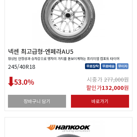
넥센 최고급형-엔페라AU5
향상된 안정성과 승차감으로 명차의 가치를 돋보이게하는 프리미엄 컴포트 타이어
245/40R18
무료장착
무료배송
무이자
시중가
277,000
원
53.0
%
할인가
132,000
원
장바구니 담기
바로가기