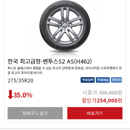
한국 최고급형-벤투스S2 AS(H462)
퍼스트 클래스에서 경험할 수 있는 최고의 안락함과 정숙성, 다이나믹한 고속주행까지 갖
춘 최고의 프리미엄 타이어
275/35R20
무료장착
무료배송
무이자
시중가
386,000
원
35.0
%
할인가
254,000
원
장바구니 담기
바로가기