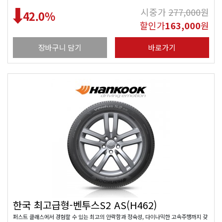
시중가
277,000
원
42.0
%
할인가
163,000
원
장바구니 담기
바로가기
한국 최고급형-벤투스S2 AS(H462)
퍼스트 클래스에서 경험할 수 있는 최고의 안락함과 정숙성, 다이나믹한 고속주행까지 갖