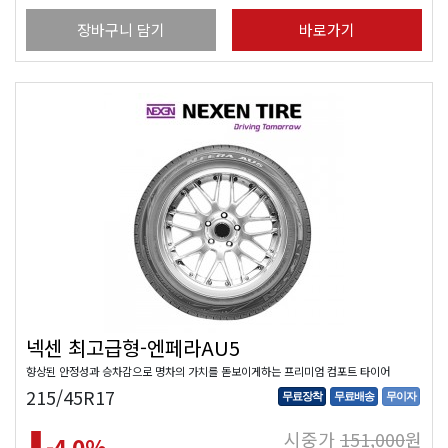
장바구니 담기
바로가기
넥센 최고급형-엔페라AU5
향상된 안정성과 승차감으로 명차의 가치를 돋보이게하는 프리미엄 컴포트 타이어
215/45R17
무료장착
무료배송
무이자
시중가
151,000
원
-4.0
%