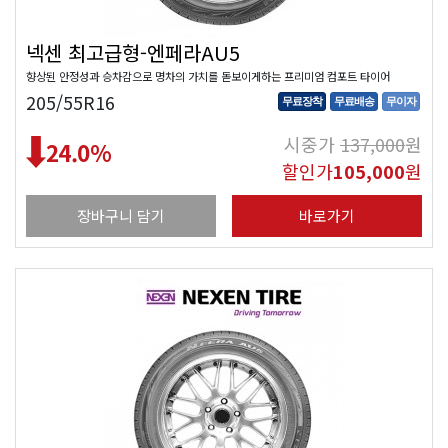
넥센 최고급형-엔페라AU5
향상된 안정성과 승차감으로 명차의 가치를 돋보이게하는 프리미엄 컴포트 타이어
205/55R16
무료장착
무료배송
무이자
시중가
137,000
원
24.0
%
할인가
105,000
원
장바구니 담기
바로가기