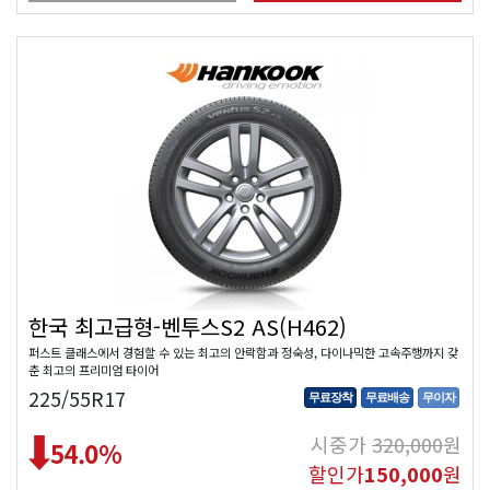
한국 최고급형-벤투스S2 AS(H462)
퍼스트 클래스에서 경험할 수 있는 최고의 안락함과 정숙성, 다이나믹한 고속주행까지 갖
춘 최고의 프리미엄 타이어
225/55R17
무료장착
무료배송
무이자
시중가
320,000
원
54.0
%
할인가
150,000
원