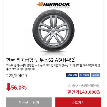
한국 최고급형-벤투스S2 AS(H462)
퍼스트 클래스에서 경험할 수 있는 최고의 안락함과 정숙성, 다이나믹한 고속주행까지 갖
춘 최고의 프리미엄 타이어
225/50R17
무료장착
무료배송
무이자
시중가
320,000
원
56.0
%
할인가
143,000
원
장바구니 담기
바로가기