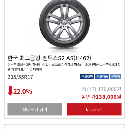
한국 최고급형-벤투스S2 AS(H462)
퍼스트 클래스에서 경험할 수 있는 최고의 안락함과 정숙성, 다이나믹한 고속주행까지 갖
춘 최고의 프리미엄 타이어
205/55R17
무료장착
무료배송
무이자
시중가
176,000
원
22.0
%
할인가
138,000
원
장바구니 담기
바로가기