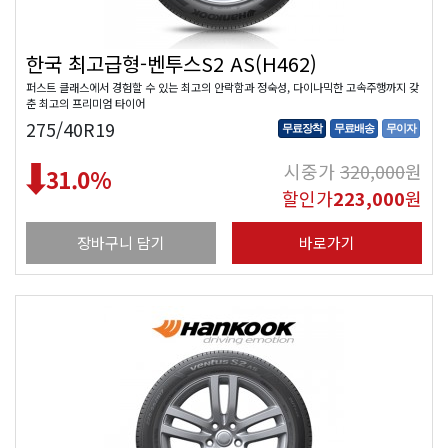
한국 최고급형-벤투스S2 AS(H462)
퍼스트 클래스에서 경험할 수 있는 최고의 안락함과 정숙성, 다이나믹한 고속주행까지 갖
춘 최고의 프리미엄 타이어
275/40R19
무료장착
무료배송
무이자
시중가
320,000
원
31.0
%
할인가
223,000
원
장바구니 담기
바로가기