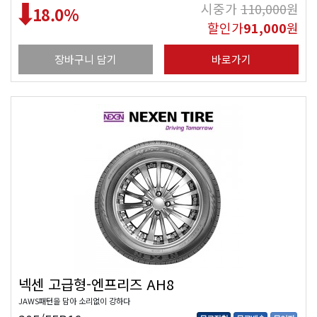
시중가
110,000
원
18.0
%
할인가
91,000
원
장바구니 담기
바로가기
넥센 고급형-엔프리즈 AH8
JAWS패턴을 담아 소리없이 강하다