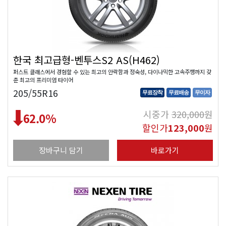
한국 최고급형-벤투스S2 AS(H462)
퍼스트 클래스에서 경험할 수 있는 최고의 안락함과 정숙성, 다이나믹한 고속주행까지 갖
춘 최고의 프리미엄 타이어
205/55R16
무료장착
무료배송
무이자
시중가
320,000
원
62.0
%
할인가
123,000
원
장바구니 담기
바로가기