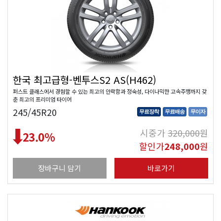
한국 최고급형-벤투스S2 AS(H462)
퍼스트 클래스에서 경험할 수 있는 최고의 안락함과 정숙성, 다이나믹한 고속주행까지 갖
춘 최고의 프리미엄 타이어
245/45R20
무료장착
무료배송
무이자
시중가
320,000
원
23.0
%
할인가
248,000
원
장바구니 담기
바로가기