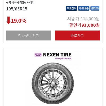
한국 기후에 적합한 타이어
195/65R15
무료장착
무료배송
무이자
시중가
114,000
원
19.0
%
할인가
93,000
원
장바구니 담기
바로가기