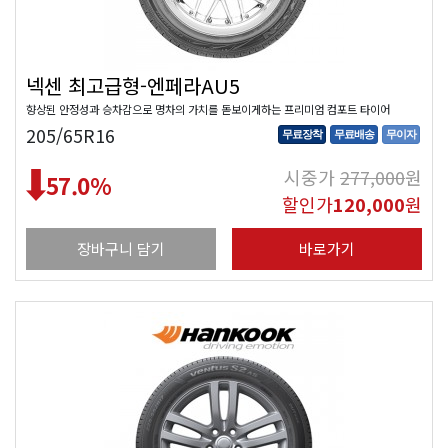
넥센 최고급형-엔페라AU5
향상된 안정성과 승차감으로 명차의 가치를 돋보이게하는 프리미엄 컴포트 타이어
205/65R16
무료장착
무료배송
무이자
시중가
277,000
원
57.0
%
할인가
120,000
원
장바구니 담기
바로가기