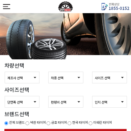
차량선택
사이즈선택
브랜드선택
전체 브랜드
넥센 타이어
금호 타이어
한국 타이어
미쉐린 타이어