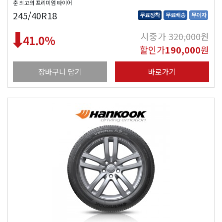
춘 최고의 프리미엄 타이어
245/40R18
무료장착
무료배송
무이자
시중가
320,000
원
41.0
%
할인가
190,000
원
장바구니 담기
바로가기