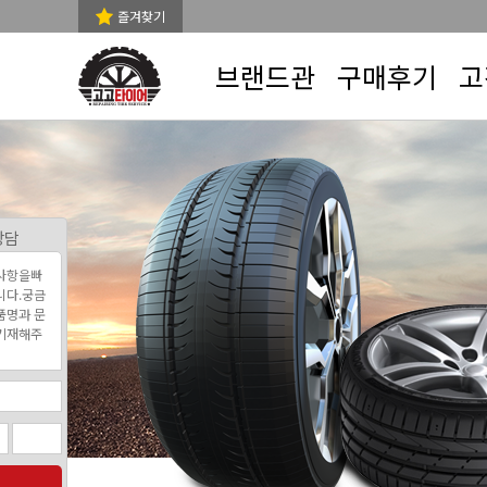
즐겨찾기
브랜드관
구매후기
고
상담