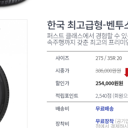
한국 최고급형-벤투스S
퍼스트 클래스에서 경험할 수 있
속주행까지 갖춘 최고의 프리미
사이즈
275 / 35R 20
시중가
386,000
원원
할인가
254,000
원원
적립포인트
2,540점 (회
배송비
무료배송
무료장착
(공기압
장착비
점에서 결제하시