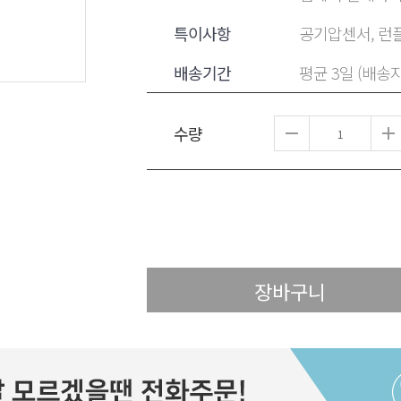
특이사항
공기압센서, 런플
배송기간
평균 3일 (배송
수량