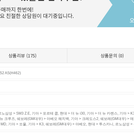
상품리뷰
(175)
상품문의
(0)
 AS(H462)
르노삼성 > SM3 Z.E
,
기아 > 포르테 쿱
,
현대 > 더 뉴 i30
,
기아 > 더 뉴 카렌스
,
기아 > K
 뉴 크루즈
,
쉐보레(GM대우) > 아베오 해치백
,
기아 > 크레도스2
,
쉐보레(GM대우) > 
 MD
,
기아 > 쏘울
,
기아 > K3
,
쉐보레(GM대우) > 아베오
,
현대 > 투스카니
,
르노삼성 > 