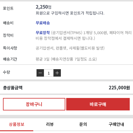
2,250
점
포인트
회원으로 구입하시면 포인트가 적립됩니다.
배송비
무료배송
무료장착
(공기압센서(TPMS) 1개당 5,000원, 폐타이어 처리
장착비
비용 장착점에서 결제하시면 됩니다.)
특이사항
공기압센서, 런플렛, 사제휠(별도비용 발생)
배송기간
평균 3일 (배송지연상품 7일정도 소요)
수량
총상품금액
225,000
원
상품정보
리뷰
문의
구매안내