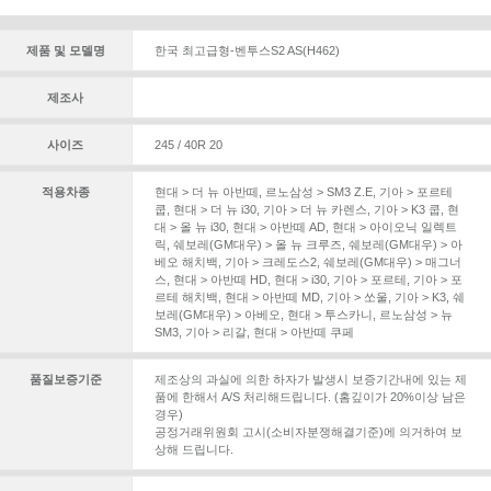
제품 및 모델명
한국 최고급형-벤투스S2 AS(H462)
제조사
사이즈
245 / 40R 20
적용차종
현대 > 더 뉴 아반떼
,
르노삼성 > SM3 Z.E
,
기아 > 포르테
쿱
,
현대 > 더 뉴 i30
,
기아 > 더 뉴 카렌스
,
기아 > K3 쿱
,
현
대 > 올 뉴 i30
,
현대 > 아반떼 AD
,
현대 > 아이오닉 일렉트
릭
,
쉐보레(GM대우) > 올 뉴 크루즈
,
쉐보레(GM대우) > 아
베오 해치백
,
기아 > 크레도스2
,
쉐보레(GM대우) > 매그너
스
,
현대 > 아반떼 HD
,
현대 > i30
,
기아 > 포르테
,
기아 > 포
르테 해치백
,
현대 > 아반떼 MD
,
기아 > 쏘울
,
기아 > K3
,
쉐
보레(GM대우) > 아베오
,
현대 > 투스카니
,
르노삼성 > 뉴
SM3
,
기아 > 리갈
,
현대 > 아반떼 쿠페
품질보증기준
제조상의 과실에 의한 하자가 발생시 보증기간내에 있는 제
품에 한해서 A/S 처리해드립니다. (홈깊이가 20%이상 남은
경우)
공정거래위원회 고시(소비자분쟁해결기준)에 의거하여 보
상해 드립니다.