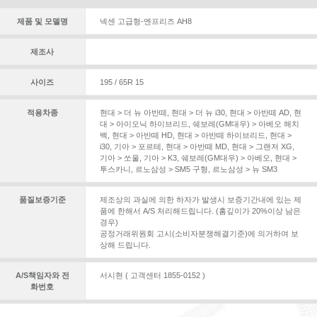
제품 및 모델명
넥센 고급형-엔프리즈 AH8
제조사
사이즈
195 / 65R 15
적용차종
현대 > 더 뉴 아반떼
,
현대 > 더 뉴 i30
,
현대 > 아반떼 AD
,
현
대 > 아이오닉 하이브리드
,
쉐보레(GM대우) > 아베오 해치
백
,
현대 > 아반떼 HD
,
현대 > 아반떼 하이브리드
,
현대 >
i30
,
기아 > 포르테
,
현대 > 아반떼 MD
,
현대 > 그랜저 XG
,
기아 > 쏘울
,
기아 > K3
,
쉐보레(GM대우) > 아베오
,
현대 >
투스카니
,
르노삼성 > SM5 구형
,
르노삼성 > 뉴 SM3
품질보증기준
제조상의 과실에 의한 하자가 발생시 보증기간내에 있는 제
품에 한해서 A/S 처리해드립니다. (홈깊이가 20%이상 남은
경우)
공정거래위원회 고시(소비자분쟁해결기준)에 의거하여 보
상해 드립니다.
A/S책임자와 전
서시현 ( 고객센터 1855-0152 )
화번호