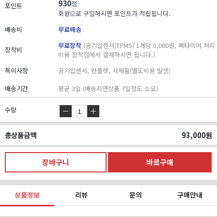
930
점
포인트
회원으로 구입하시면 포인트가 적립됩니다.
배송비
무료배송
무료장착
(공기압센서(TPMS) 1개당 5,000원, 폐타이어 처리
장착비
비용 장착점에서 결제하시면 됩니다.)
특이사항
공기압센서, 런플렛, 사제휠(별도비용 발생)
배송기간
평균 3일 (배송지연상품 7일정도 소요)
수량
총상품금액
93,000
원
상품정보
리뷰
문의
구매안내