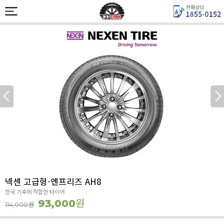
넥센 고급형-엔프리즈 AH8
한국 기후에 적합한 타이어
원
93,000
원
114,000