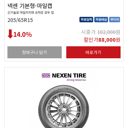
넥센 기본형-마일캡
신기술로 마일리지와 승차감 모두 업
205/65R15
무료장착
무료배송
무이자
시중가
102,000
원
14.0
%
할인가
88,000
원
장바구니 담기
바로가기