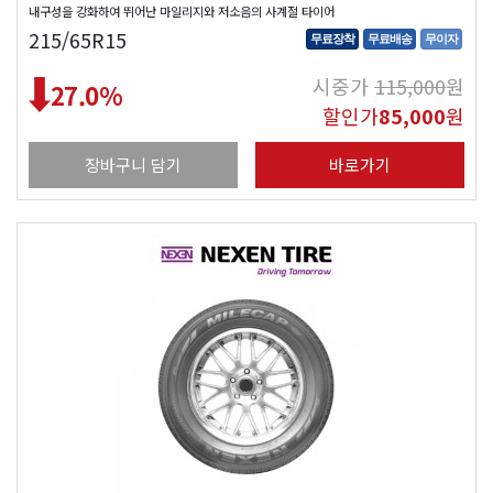
내구성을 강화하여 뛰어난 마일리지와 저소음의 사계절 타이어
215/65R15
무료장착
무료배송
무이자
시중가
115,000
원
27.0
%
할인가
85,000
원
장바구니 담기
바로가기