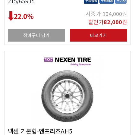
215/65R15
무료장착
무료배송
무이자
시중가
104,000
원
22.0
%
할인가
82,000
원
장바구니 담기
바로가기
넥센 기본형-엔프리즈AH5