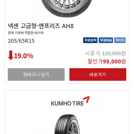
넥센 고급형-엔프리즈 AH8
한국 기후에 적합한 타이어
205/65R15
무료장착
무료배송
무이자
시중가
120,000
원
19.0
%
할인가
98,000
원
장바구니 담기
바로가기