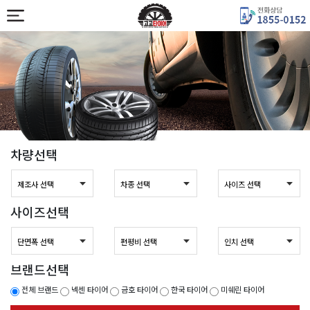
차량선택
사이즈선택
브랜드선택
전체 브랜드
넥센 타이어
금호 타이어
한국 타이어
미쉐린 타이어