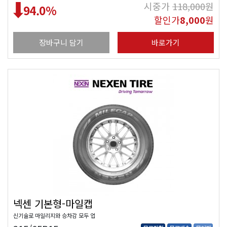
시중가
118,000
원
94.0
%
할인가
8,000
원
장바구니 담기
바로가기
넥센 기본형-마일캡
신기술로 마일리지와 승차감 모두 업