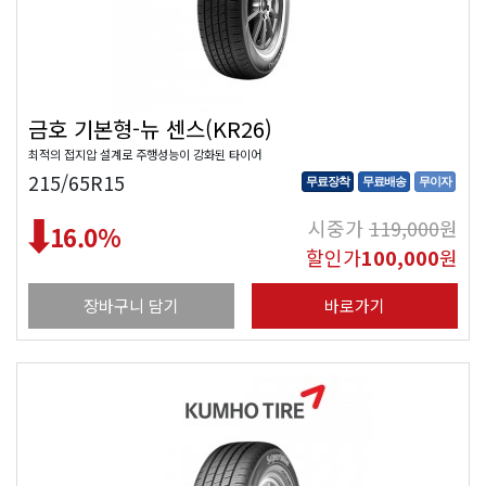
금호 기본형-뉴 센스(KR26)
최적의 접지압 설계로 주행성능이 강화된 타이어
215/65R15
무료장착
무료배송
무이자
시중가
119,000
원
16.0
%
할인가
100,000
원
장바구니 담기
바로가기