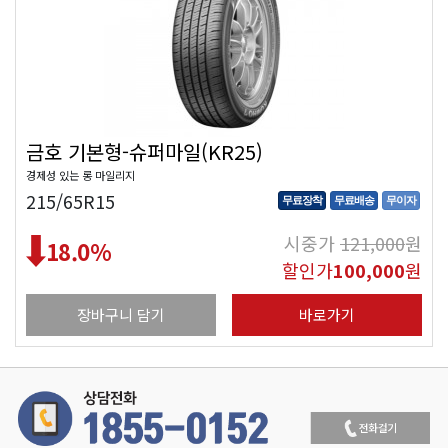
금호 기본형-슈퍼마일(KR25)
경제성 있는 롱 마일리지
215/65R15
무료장착
무료배송
무이자
시중가
121,000
원
18.0
%
할인가
100,000
원
장바구니 담기
바로가기