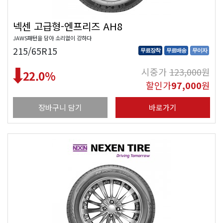
넥센 고급형-엔프리즈 AH8
JAWS패턴을 담아 소리없이 강하다
215/65R15
무료장착
무료배송
무이자
시중가
123,000
원
22.0
%
할인가
97,000
원
장바구니 담기
바로가기