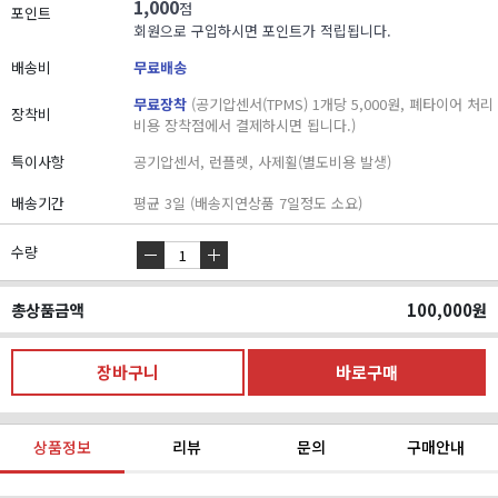
1,000
점
포인트
회원으로 구입하시면 포인트가 적립됩니다.
배송비
무료배송
무료장착
(공기압센서(TPMS) 1개당 5,000원, 폐타이어 처리
장착비
비용 장착점에서 결제하시면 됩니다.)
특이사항
공기압센서, 런플렛, 사제휠(별도비용 발생)
배송기간
평균 3일 (배송지연상품 7일정도 소요)
수량
총상품금액
100,000
원
상품정보
리뷰
문의
구매안내