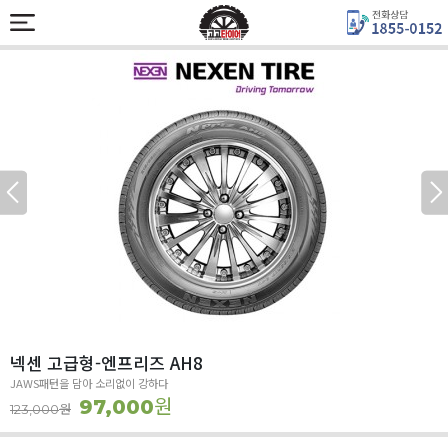
넥센 고급형-엔프리즈 AH8
JAWS패턴을 담아 소리없이 강하다
원
97,000
원
123,000