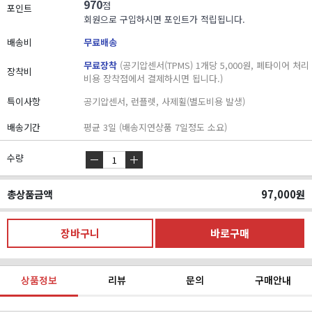
970
점
포인트
회원으로 구입하시면 포인트가 적립됩니다.
배송비
무료배송
무료장착
(공기압센서(TPMS) 1개당 5,000원, 폐타이어 처리
장착비
비용 장착점에서 결제하시면 됩니다.)
특이사항
공기압센서, 런플렛, 사제휠(별도비용 발생)
배송기간
평균 3일 (배송지연상품 7일정도 소요)
수량
총상품금액
97,000
원
상품정보
리뷰
문의
구매안내