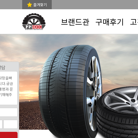
즐겨찾기
브랜드관
구매후기
고
상담