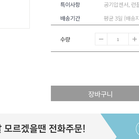
특이사항
공기압센서, 런플
배송기간
평균 3일 (배송
수량