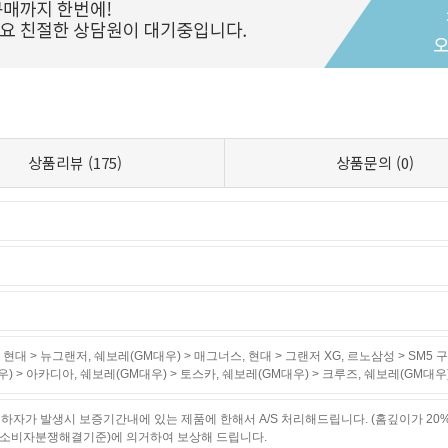
상품리뷰
(175)
상품문의
(0)
,
현대 > 뉴그랜저
,
쉐보레(GM대우) > 매그너스
,
현대 > 그랜저 XG
,
르노삼성 > SM5 
) > 아카디아
,
쉐보레(GM대우) > 토스카
,
쉐보레(GM대우) > 크루즈
,
쉐보레(GM대우
하자가 발생시 보증기간내에 있는 제품에 한해서 A/S 처리해드립니다. (홈깊이가 20
소비자분쟁해결기준)에 의거하여 보상해 드립니다.