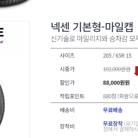
넥센 기본형-마일캡
신기술로 마일리지와 승차감 모
사이즈
205 / 65R 15
시중가
102,000
원원
할인가
88,000
원원
적립포인트
880점 (회원으
배송비
무료배송
무료장착
(공기압
장착비
점에서 결제하시