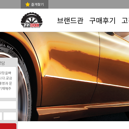
즐겨찾기
브랜드관
구매후기
고
상담