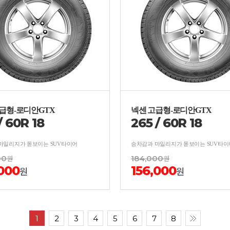
급형-로디안GTX
넥센 고급형-로디안GTX
/
60
R
18
265
/
60
R
18
마일리지가 돋보이는 SUV타이어
승차감과 마일리지가 돋보이는 SUV타이
00
원
184,000
원
,000
156,000
원
원
1
2
3
4
5
6
7
8