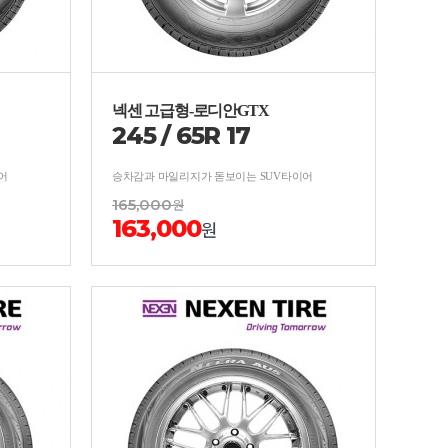
넥센 고급형-로디안GTX
245
/
65
R
17
어
승차감과 마일리지가 돋보이는 SUV타이어
165,000
원
163,000
원