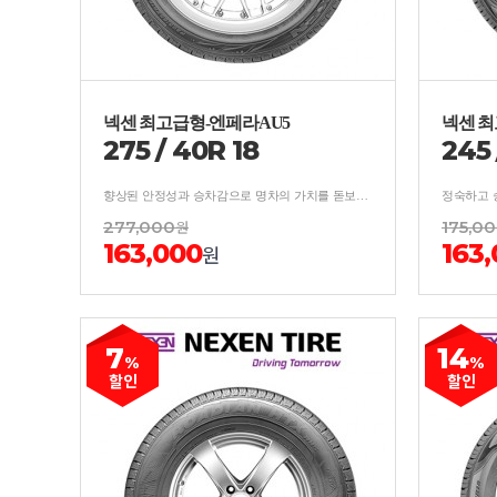
넥센 최고급형-엔페라AU5
넥센 최
275
/
40
R
18
245
향상된 안정성과 승차감으로 명차의 가치를 돋보이게하는 프리미엄 컴포트 타이어
정숙하고 
277,000
원
175,0
163,000
163
원
7
14
%
%
할인
할인