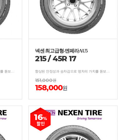
넥센 최고급형-엔페라AU5
215
/
45
R
17
향상된 안정성과 승차감으로 명차의 가치를 돋보이게하는 프리미엄 컴포트 타이어
향상된 안정성과 승차감으로 명차의 가치를 돋보이게하는 프리미엄 컴포트 타이어
151,000
원
158,000
원
16
%
할인