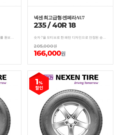
넥센 최고급형-엔페라AU7
235
/
40
R
18
향상된 안정성과 승차감으로 명차의 가치를 돋보이게하는 프리미엄 컴포트 타이어
숫자 7을 모티브로 한 패턴 디자인으로 안정된 승차감과 저소음으로 쾌적한 성능의 타이어
205,000
원
166,000
원
1
%
할인