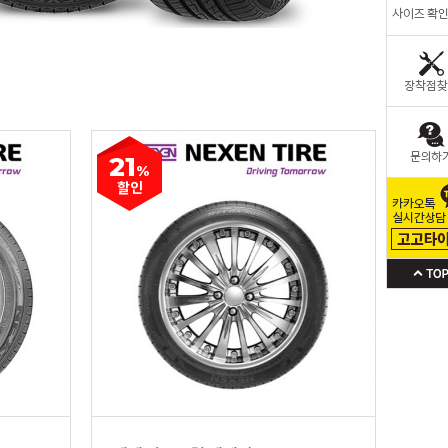
21
%
할인