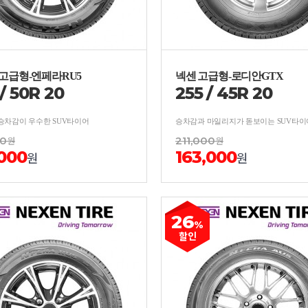
고급형-엔페라RU5
넥센 고급형-로디안GTX
/
50
R
20
255
/
45
R
20
승차감이 우수한 SUV타이어
승차감과 마일리지가 돋보이는 SUV타이
00
원
211,000
원
,000
163,000
원
원
26
%
할인