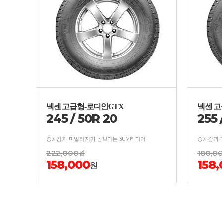
넥센 고급형-로디안GTX
넥센 고
245
/
50
R
20
255
승차감과 마일리지가 돋보이는 SUV타이어
승차감과 
222,000
원
180,0
158,000
158
원