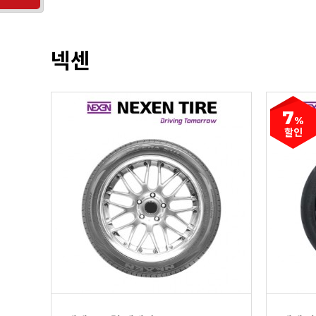
넥센
7
%
할인