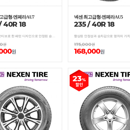
고급형-엔페라AU7
넥센 최고급형-엔페라AU5
/
40
R
18
235
/
40
R
18
숫자 7을 모티브로 한 패턴 디자인으로 안정된 승차감과 저소음으로 쾌적한 성능의 타이어
00
원
175,000
원
,000
168,000
원
원
23
%
할인