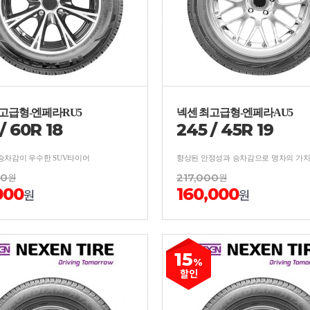
고급형-엔페라RU5
넥센 최고급형-엔페라AU5
/
60
R
18
245
/
45
R
19
승차감이 우수한 SUV타이어
00
원
217,000
원
000
160,000
원
원
15
%
할인