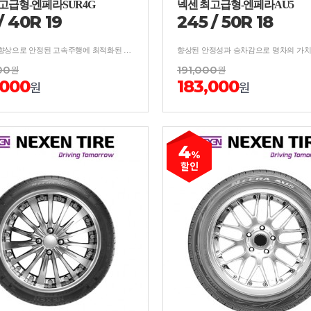
고급형-엔페라SUR4G
넥센 최고급형-엔페라AU5
/
40
R
19
245
/
50
R
18
그립성능 향상으로 안정된 고속주행에 최적화된 타이어
00
원
191,000
원
,000
183,000
원
원
4
%
할인