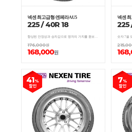
넥센 최고급형-엔페라AU5
넥센 최
225
/
40
R
18
225
향상된 안정성과 승차감으로 명차의 가치를 돋보이게하는 프리미엄 컴포트 타이어
176,000
원
215,0
168,000
168
원
41
7
%
%
할인
할인