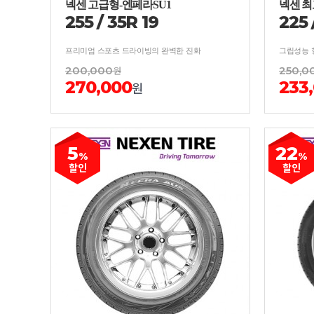
넥센 고급형-엔페라SU1
넥센 최
255
/
35
R
19
225
프리미엄 스포츠 드라이빙의 완벽한 진화
200,000
원
250,0
270,000
233
원
5
22
%
%
할인
할인