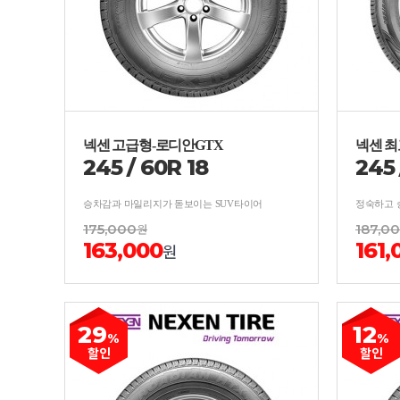
넥센 고급형-로디안GTX
넥센 최
245
/
60
R
18
245
승차감과 마일리지가 돋보이는 SUV타이어
정숙하고 
175,000
원
187,0
163,000
161,
원
29
12
%
%
할인
할인