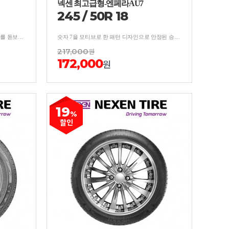
넥센 최고급형-엔페라AU7
245
/
50
R
18
향상된 안정성과 승차감으로 명차의 가치를 돋보이게하는 프리미엄 컴포트 타이어
숫자 7을 모티브로 한 패턴 디자인으로 안정된 승차감과 저소음으로 쾌적한 성능의 타이어
217,000
원
172,000
원
19
%
할인