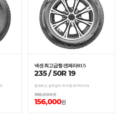
넥센 최고급형-엔페라RU5
235
/
50
R
19
어
정숙하고 승차감이 우수한 SUV타이어
185,000
원
156,000
원