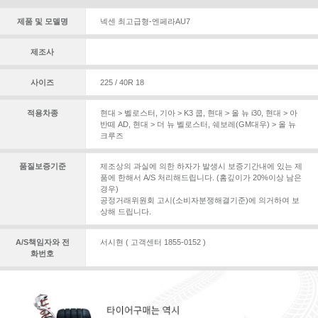
제품 및 모델명
넥센 최고급형-엔페라AU7
제조사
사이즈
225 / 40R 18
적용차종
현대 > 벨로스터
,
기아 > K3 쿱
,
현대 > 올 뉴 i30
,
현대 > 아
반떼 AD
,
현대 > 더 뉴 벨로스터
,
쉐보레(GM대우) > 올 뉴
크루즈
품질보증기준
제조상의 과실에 의한 하자가 발생시 보증기간내에 있는 제
품에 한해서 A/S 처리해드립니다. (홈깊이가 20%이상 남은
경우)
공정거래위원회 고시(소비자분쟁해결기준)에 의거하여 보
상해 드립니다.
A/S책임자와 전
서시현 ( 고객센터 1855-0152 )
화번호