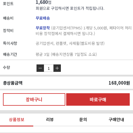
1,680
점
포인트
회원으로 구입하시면 포인트가 적립됩니다.
배송비
무료배송
무료장착
(공기압센서(TPMS) 1개당 5,000원, 폐타이어 처리
장착비
비용 장착점에서 결제하시면 됩니다.)
특이사항
공기압센서, 런플렛, 사제휠(별도비용 발생)
배송기간
평균 3일 (배송지연상품 7일정도 소요)
수량
총상품금액
168,000
원
상품정보
리뷰
문의
구매안내