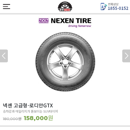
넥센 고급형-로디안GTX
승차감과 마일리지가 돋보이는 SUV타이어
원
158,000
원
180,000