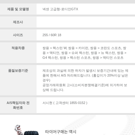
제품 및 모델명
넥센 고급형-로디안GTX
제조사
사이즈
255 / 60R 18
적용차종
쌍용 > 렉스턴 W
,
쌍용 > 카이런
,
쌍용 > 코란도 스포츠
,
쌍
용 > 액티언
,
쌍용 > 슈퍼 렉스턴
,
쌍용 > 뉴 렉스턴
,
쌍용 >
G4 렉스턴
,
쌍용 > 렉스턴 스포츠
,
쌍용 > 액티언 스포츠
품질보증기준
제조상의 과실에 의한 하자가 발생시 보증기간내에 있는 제
품에 한해서 A/S 처리해드립니다. (홈깊이가 20%이상 남은
경우)
공정거래위원회 고시(소비자분쟁해결기준)에 의거하여 보
상해 드립니다.
A/S책임자와 전
서시현 ( 고객센터 1855-0152 )
화번호