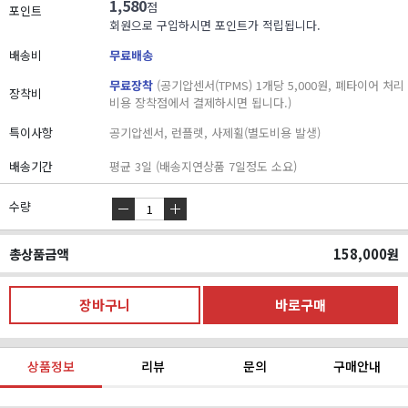
1,580
점
포인트
회원으로 구입하시면 포인트가 적립됩니다.
배송비
무료배송
무료장착
(공기압센서(TPMS) 1개당 5,000원, 폐타이어 처리
장착비
비용 장착점에서 결제하시면 됩니다.)
특이사항
공기압센서, 런플렛, 사제휠(별도비용 발생)
배송기간
평균 3일 (배송지연상품 7일정도 소요)
수량
총상품금액
158,000
원
상품정보
리뷰
문의
구매안내