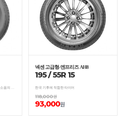
넥센 고급형-엔프리즈 AH8
195
/
55
R
15
내구성을 강화하여 뛰어난 마일리지와 저소음의 사계절 타이어
한국 기후에 적합한 타이어
118,000
원
93,000
원