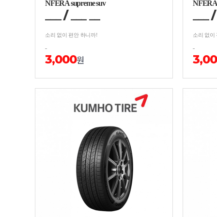
NFERA supreme suv
NFERA 
___
/
__
_
__
___
소리 없이 편안 하니까!
소리 없이
3,000
3,0
원