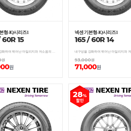
본형-IQ시리즈1
넥센 기본형-IQ시리즈1
/
60
R
15
165
/
60
R
14
내구성을 강화하여 뛰어난 마일리지와 저소음의 사계절 타이어
0
원
93,000
원
000
71,000
원
원
28
%
할인