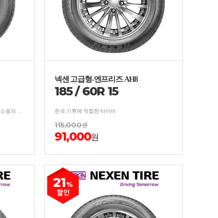
넥센 고급형-엔프리즈 AH8
185
/
60
R
15
내구성을 강화하여 뛰어난 마일리지와 저소음의 사계절 타이어
한국 기후에 적합한 타이어
115,000
원
91,000
원
21
%
할인