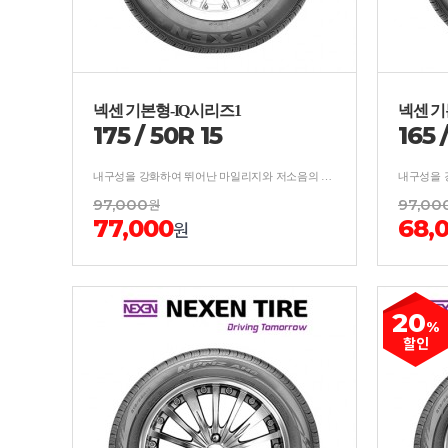
넥센 기본형-IQ시리즈1
넥센 기
175
/
50
R
15
165
내구성을 강화하여 뛰어난 마일리지와 저소음의 사계절 타이어
97,000
원
97,00
77,000
68,
원
20
%
할인