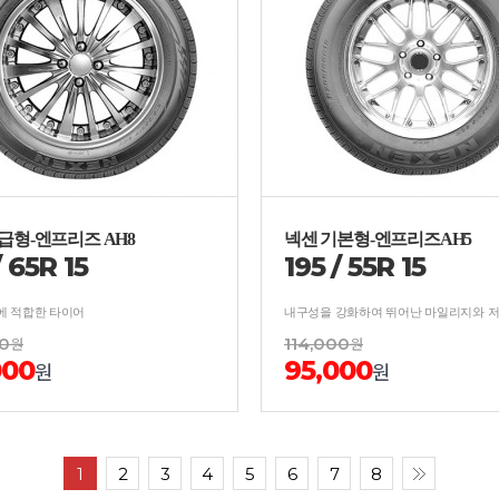
급형-엔프리즈 AH8
넥센 기본형-엔프리즈AH5
/
65
R
15
195
/
55
R
15
에 적합한 타이어
00
원
114,000
원
000
95,000
원
원
1
2
3
4
5
6
7
8