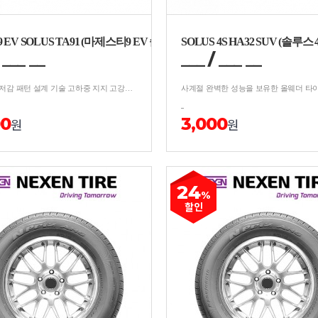
y9 EV SOLUS TA91 (마제스티9 EV 솔루스 TA91)
SOLUS 4S HA32 SUV (솔루스 4
/
__
_
__
___
/
__
_
__
노면 소음 저감 패턴 설계 기술 고하중 지지 고강도 설계 및 주행 안정성 가속 초기 高토크 감안한 접지력 마모 최적화 국내/수입 고급 전기차 세단 및 SUV용 동시 출시
00
3,000
원
원
24
%
할인