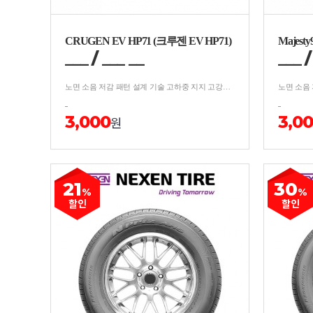
CRUGEN EV HP71 (크루젠 EV HP71)
Majest
___
/
__
_
__
___
노면 소음 저감 패턴 설계 기술 고하중 지지 고강도 설계 및 주행 안정성 가속 초기 高토크 감안한 접지력 마모 최적화 국내/수입 고급 전기차 세단 및 SUV용 동시 출시
3,000
3,0
원
21
30
%
%
할인
할인