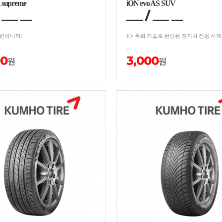
supreme
iON evo AS SUV
/
__
_
__
___
/
__
_
__
 편하니까!
EV 특화 기술로 완성된 전기차 전용 사
00
3,000
원
원