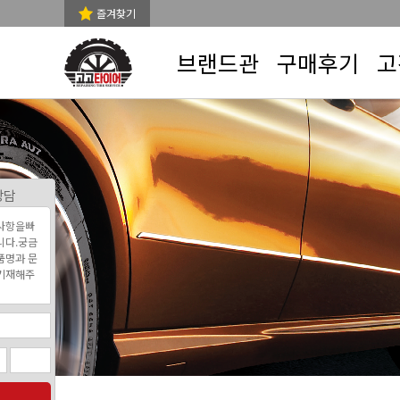
즐겨찾기
브랜드관
구매후기
고
상담