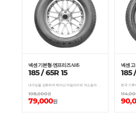
넥센 기본형-엔프리즈AH5
넥센 고
185
/
65
R
15
185
내구성을 강화하여 뛰어난 마일리지와 저소음의 사계절 타이어
한국 기후
108,000
원
114,0
79,000
90,
원