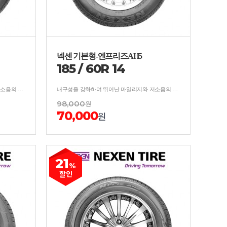
넥센 기본형-엔프리즈AH5
185
/
60
R
14
내구성을 강화하여 뛰어난 마일리지와 저소음의 사계절 타이어
내구성을 강화하여 뛰어난 마일리지와 저소음의 사계절 타이어
98,000
원
70,000
원
21
%
할인