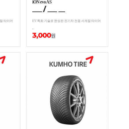
iON evo AS
___
/
__
_
__
계절 타이어
EV 특화 기술로 완성된 전기차 전용 사계절 타이어
3,000
원