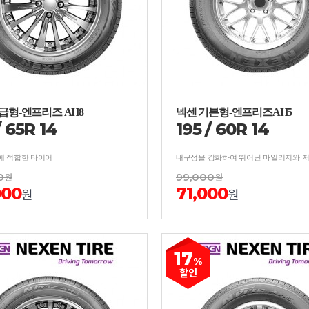
급형-엔프리즈 AH8
넥센 기본형-엔프리즈AH5
/
65
R
14
195
/
60
R
14
에 적합한 타이어
0
원
99,000
원
000
71,000
원
원
17
%
할인