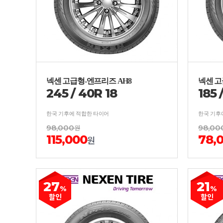
넥센 고급형-엔프리즈 AH8
넥센 고
245
/
40
R
18
185
한국 기후에 적합한 타이어
한국 기후
98,000
원
98,00
115,000
78,
원
27
21
%
%
할인
할인