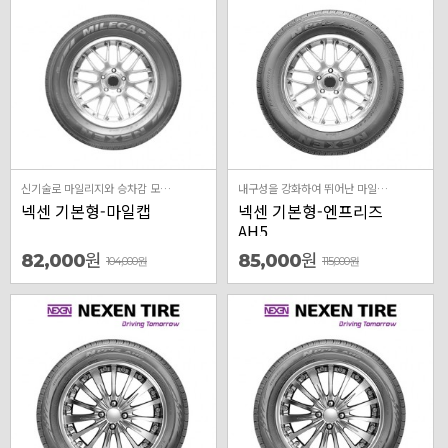
신기술로 마일리지와 승차감 모두 업
내구성을 강화하여 뛰어난 마일리지와 저소음의 사계절 타이어
넥센 기본형-마일캡
넥센 기본형-엔프리즈
AH5
원
원
82,000
85,000
104,000
원
115,000
원