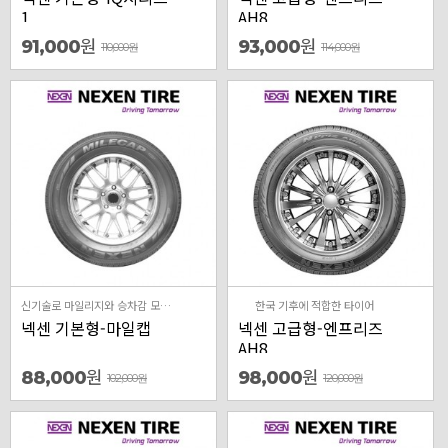
1
AH8
원
원
91,000
93,000
110,000
원
114,000
원
신기술로 마일리지와 승차감 모두 업
한국 기후에 적합한 타이어
넥센 기본형-마일캡
넥센 고급형-엔프리즈
AH8
원
원
88,000
98,000
102,000
원
120,000
원