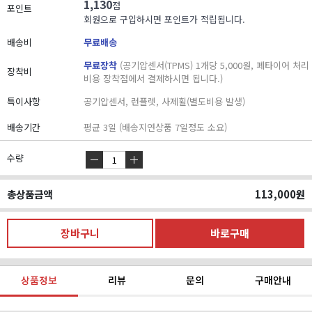
1,130
점
포인트
회원으로 구입하시면 포인트가 적립됩니다.
배송비
무료배송
무료장착
(공기압센서(TPMS) 1개당 5,000원, 폐타이어 처리
장착비
비용 장착점에서 결제하시면 됩니다.)
특이사항
공기압센서, 런플렛, 사제휠(별도비용 발생)
배송기간
평균 3일 (배송지연상품 7일정도 소요)
수량
총상품금액
113,000
원
상품정보
리뷰
문의
구매안내