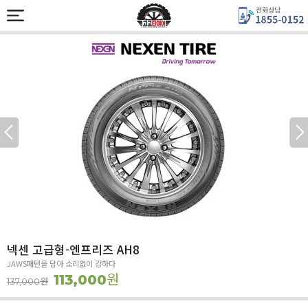
넥센 고급형-엔프리즈 AH8
JAWS패턴을 담아 소리없이 강하다
원
113,000
원
137,000