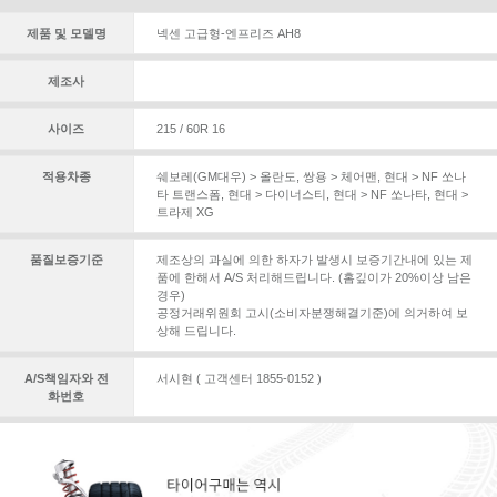
제품 및 모델명
넥센 고급형-엔프리즈 AH8
제조사
사이즈
215 / 60R 16
적용차종
쉐보레(GM대우) > 올란도
,
쌍용 > 체어맨
,
현대 > NF 쏘나
타 트랜스폼
,
현대 > 다이너스티
,
현대 > NF 쏘나타
,
현대 >
트라제 XG
품질보증기준
제조상의 과실에 의한 하자가 발생시 보증기간내에 있는 제
품에 한해서 A/S 처리해드립니다. (홈깊이가 20%이상 남은
경우)
공정거래위원회 고시(소비자분쟁해결기준)에 의거하여 보
상해 드립니다.
A/S책임자와 전
서시현 ( 고객센터 1855-0152 )
화번호