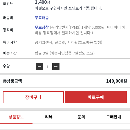
1,400
점
포인트
회원으로 구입하시면 포인트가 적립됩니다.
배송비
무료배송
무료장착
(공기압센서(TPMS) 1개당 5,000원, 폐타이어 처리
장착비
비용 장착점에서 결제하시면 됩니다.)
특이사항
공기압센서, 런플렛, 사제휠(별도비용 발생)
배송기간
평균 3일 (배송지연상품 7일정도 소요)
수량
총상품금액
140,000
원
상품정보
리뷰
문의
구매안내