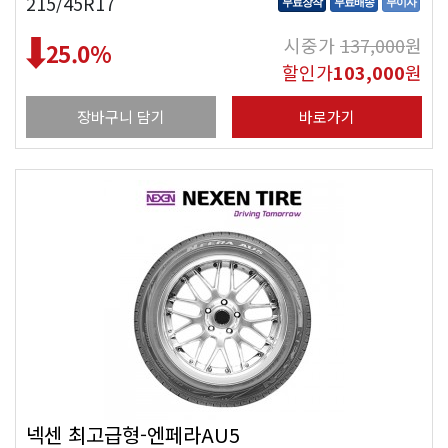
215/45R17
무료장착
무료배송
무이자
시중가
137,000
원
25.0
%
할인가
103,000
원
장바구니 담기
바로가기
넥센 최고급형-엔페라AU5