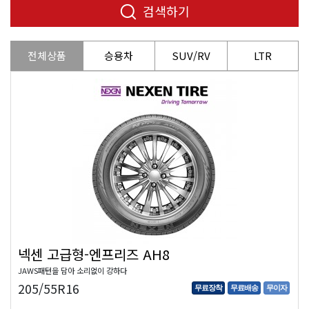
검색하기
전체상품
승용차
SUV/RV
LTR
넥센 고급형-엔프리즈 AH8
JAWS패턴을 담아 소리없이 강하다
205/55R16
무료장착
무료배송
무이자