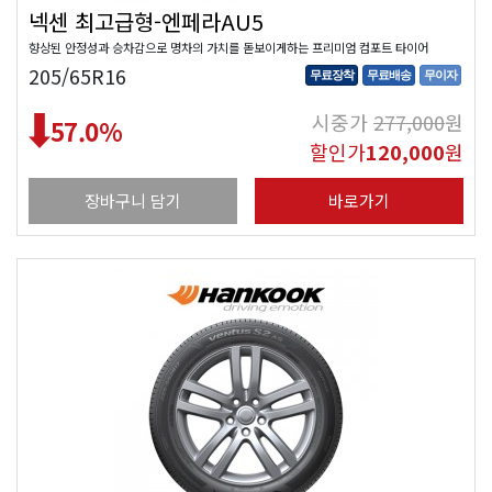
넥센 최고급형-엔페라AU5
향상된 안정성과 승차감으로 명차의 가치를 돋보이게하는 프리미엄 컴포트 타이어
205/65R16
무료장착
무료배송
무이자
시중가
277,000
원
57.0
%
할인가
120,000
원
장바구니 담기
바로가기