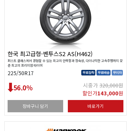
한국 최고급형-벤투스S2 AS(H462)
퍼스트 클래스에서 경험할 수 있는 최고의 안락함과 정숙성, 다이나믹한 고속주행까지 갖
춘 최고의 프리미엄 타이어
225/50R17
무료장착
무료배송
무이자
시중가
320,000
원
56.0
%
할인가
143,000
원
장바구니 담기
바로가기