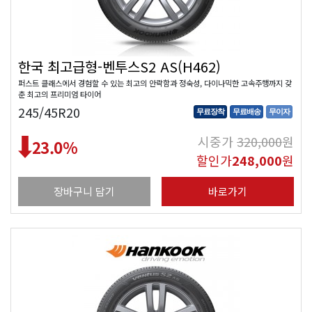
한국 최고급형-벤투스S2 AS(H462)
퍼스트 클래스에서 경험할 수 있는 최고의 안락함과 정숙성, 다이나믹한 고속주행까지 갖
춘 최고의 프리미엄 타이어
245/45R20
무료장착
무료배송
무이자
시중가
320,000
원
23.0
%
할인가
248,000
원
장바구니 담기
바로가기