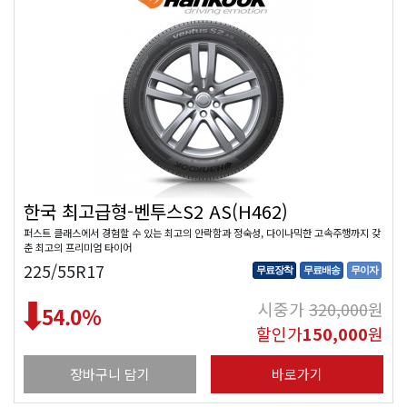
한국 최고급형-벤투스S2 AS(H462)
퍼스트 클래스에서 경험할 수 있는 최고의 안락함과 정숙성, 다이나믹한 고속주행까지 갖
춘 최고의 프리미엄 타이어
225/55R17
무료장착
무료배송
무이자
시중가
320,000
원
54.0
%
할인가
150,000
원
장바구니 담기
바로가기