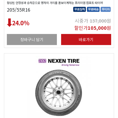
향상된 안정성과 승차감으로 명차의 가치를 돋보이게하는 프리미엄 컴포트 타이어
205/55R16
무료장착
무료배송
무이자
시중가
137,000
원
24.0
%
할인가
105,000
원
장바구니 담기
바로가기