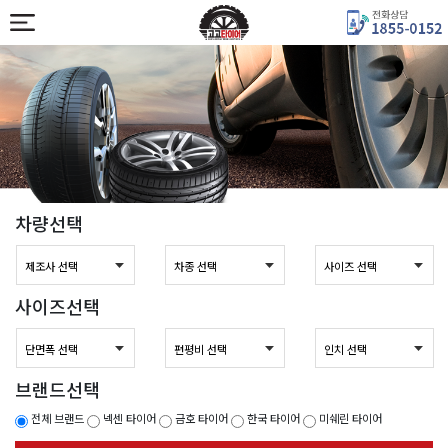
차량선택
사이즈선택
브랜드선택
전체 브랜드
넥센 타이어
금호 타이어
한국 타이어
미쉐린 타이어