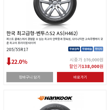
한국 최고급형-벤투스S2 AS(H462)
퍼스트 클래스에서 경험할 수 있는 최고의 안락함과 정숙성, 다이나믹한 고속주행까지 갖
춘 최고의 프리미엄 타이어
205/55R17
무료장착
무료배송
무이자
시중가
176,000
원
22.0
%
할인가
138,000
원
장바구니 담기
바로가기