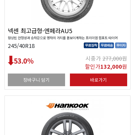
넥센 최고급형-엔페라AU5
향상된 안정성과 승차감으로 명차의 가치를 돋보이게하는 프리미엄 컴포트 타이어
245/40R18
무료장착
무료배송
무이자
시중가
277,000
원
53.0
%
할인가
132,000
원
장바구니 담기
바로가기