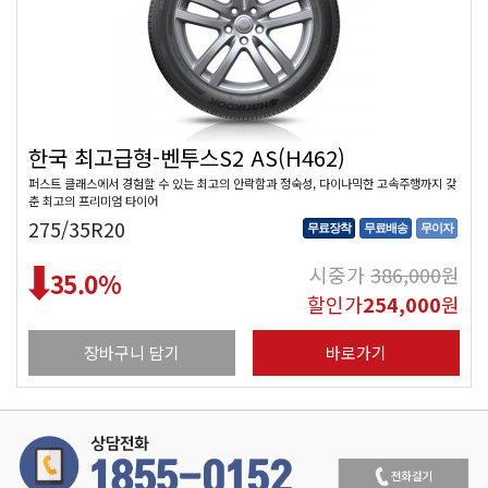
한국 최고급형-벤투스S2 AS(H462)
퍼스트 클래스에서 경험할 수 있는 최고의 안락함과 정숙성, 다이나믹한 고속주행까지 갖
춘 최고의 프리미엄 타이어
275/35R20
무료장착
무료배송
무이자
시중가
386,000
원
35.0
%
할인가
254,000
원
장바구니 담기
바로가기