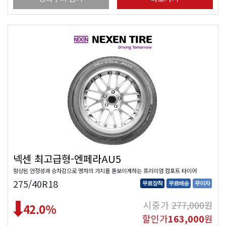
넥센 최고급형-엔페라AU5
향상된 안정성과 승차감으로 명차의 가치를 돋보이게하는 프리미엄 컴포트 타이어
275/40R18
무료장착
무료배송
무이자
시중가
277,000
원
42.0
%
할인가
163,000
원