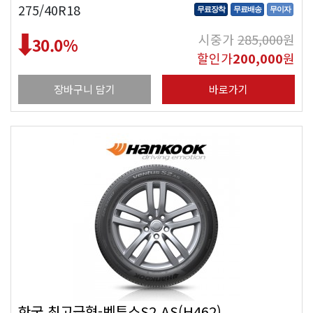
275/40R18
무료장착
무료배송
무이자
시중가
285,000
원
30.0
%
할인가
200,000
원
장바구니 담기
바로가기
한국 최고급형-벤투스S2 AS(H462)