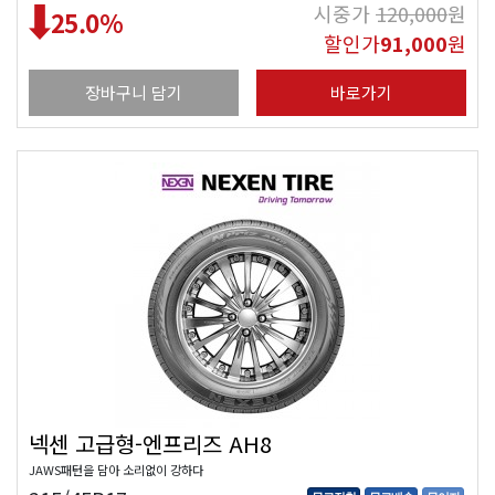
시중가
120,000
원
25.0
%
할인가
91,000
원
장바구니 담기
바로가기
넥센 고급형-엔프리즈 AH8
JAWS패턴을 담아 소리없이 강하다