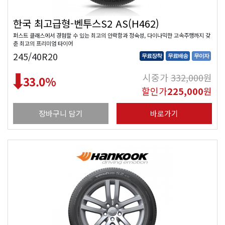
한국 최고급형-벤투스S2 AS(H462)
퍼스트 클래스에서 경험할 수 있는 최고의 안락함과 정숙성, 다이나믹한 고속주행까지 갖
춘 최고의 프리미엄 타이어
245/40R20
무료장착
무료배송
무이자
시중가
332,000
원
33.0
%
할인가
225,000
원
장바구니 담기
바로가기