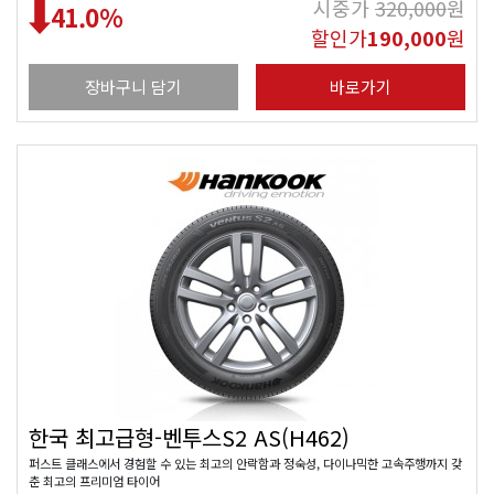
시중가
320,000
원
41.0
%
할인가
190,000
원
장바구니 담기
바로가기
한국 최고급형-벤투스S2 AS(H462)
퍼스트 클래스에서 경험할 수 있는 최고의 안락함과 정숙성, 다이나믹한 고속주행까지 갖
춘 최고의 프리미엄 타이어