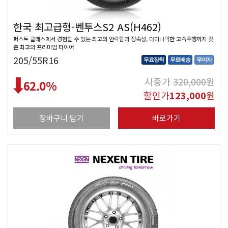
한국 최고급형-벤투스S2 AS(H462)
퍼스트 클래스에서 경험할 수 있는 최고의 안락함과 정숙성, 다이나믹한 고속주행까지 갖
춘 최고의 프리미엄 타이어
205/55R16
무료장착
무료배송
무이자
시중가
320,000
원
62.0
%
할인가
123,000
원
장바구니 담기
바로가기