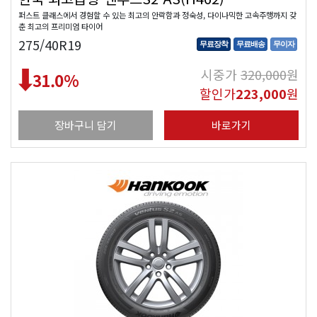
퍼스트 클래스에서 경험할 수 있는 최고의 안락함과 정숙성, 다이나믹한 고속주행까지 갖
춘 최고의 프리미엄 타이어
275/40R19
무료장착
무료배송
무이자
시중가
320,000
원
31.0
%
할인가
223,000
원
장바구니 담기
바로가기