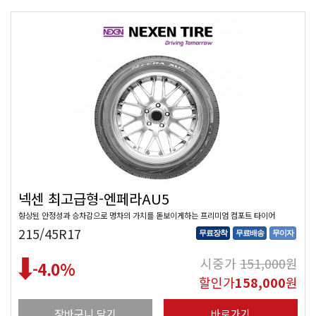
넥센 최고급형-엔페라AU5
향상된 안정성과 승차감으로 명차의 가치를 돋보이게하는 프리미엄 컴포트 타이어
215/45R17
무료장착
무료배송
무이자
시중가
151,000
원
-4.0
%
할인가
158,000
원
장바구니 담기
바로가기