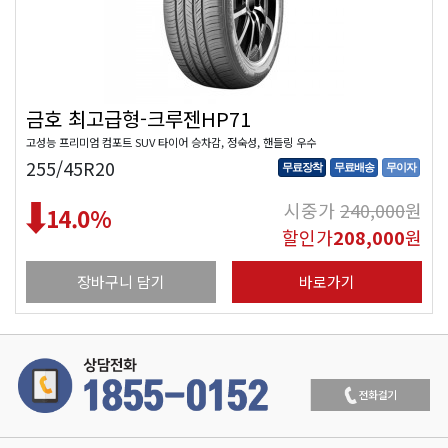
금호 최고급형-크루젠HP71
고성능 프리미엄 컴포트 SUV 타이어 승차감, 정숙성, 핸들링 우수
255/45R20
무료장착
무료배송
무이자
시중가
240,000
원
14.0
%
할인가
208,000
원
장바구니 담기
바로가기