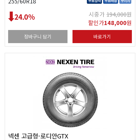
255/60R18
무료장착
무료배송
무이자
시중가
194,000
원
24.0
%
할인가
148,000
원
장바구니 담기
바로가기
넥센 고급형-로디안GTX