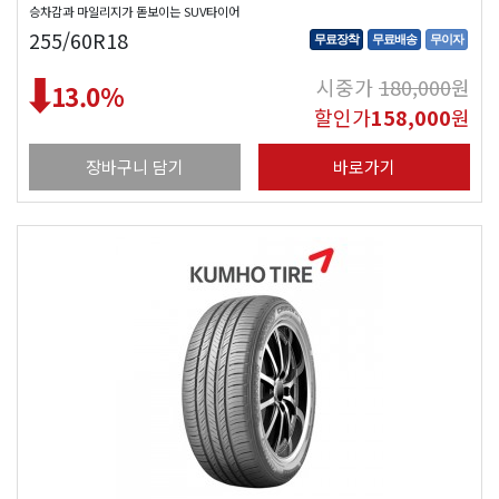
승차감과 마일리지가 돋보이는 SUV타이어
255/60R18
무료장착
무료배송
무이자
시중가
180,000
원
13.0
%
할인가
158,000
원
장바구니 담기
바로가기