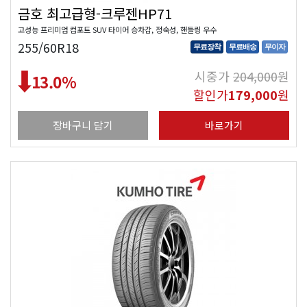
금호 최고급형-크루젠HP71
고성능 프리미엄 컴포트 SUV 타이어 승차감, 정숙성, 핸들링 우수
255/60R18
무료장착
무료배송
무이자
시중가
204,000
원
13.0
%
할인가
179,000
원
장바구니 담기
바로가기