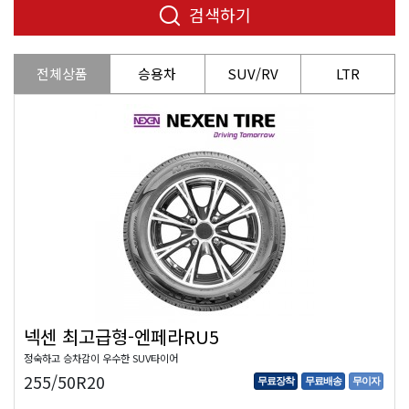
검색하기
전체상품
승용차
SUV/RV
LTR
넥센 최고급형-엔페라RU5
정숙하고 승차감이 우수한 SUV타이어
255/50R20
무료장착
무료배송
무이자