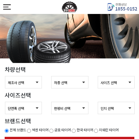
차량선택
사이즈선택
브랜드선택
전체 브랜드
넥센 타이어
금호 타이어
한국 타이어
미쉐린 타이어