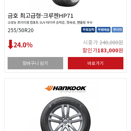
금호 최고급형-크루젠HP71
고성능 프리미엄 컴포트 SUV 타이어 승차감, 정숙성, 핸들링 우수
255/50R20
무료장착
무료배송
무이자
시중가
240,000
원
24.0
%
할인가
183,000
원
장바구니 담기
바로가기