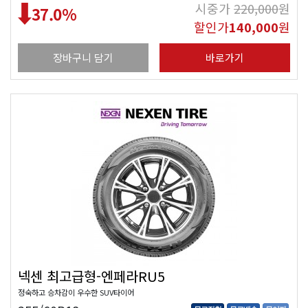
시중가
220,000
원
37.0
%
할인가
140,000
원
장바구니 담기
바로가기
넥센 최고급형-엔페라RU5
정숙하고 승차감이 우수한 SUV타이어