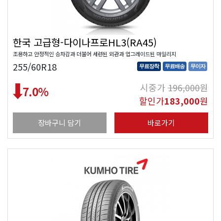
한국 고급형-다이나프로HL3(RA45)
조용하고 안정적인 승차감과 더불어 세련된 외관과 업그레이드된 마일리지
255/60R18
무료장착
무료배송
무이자
시중가
196,000
원
7.0
%
할인가
183,000
원
장바구니 담기
바로가기