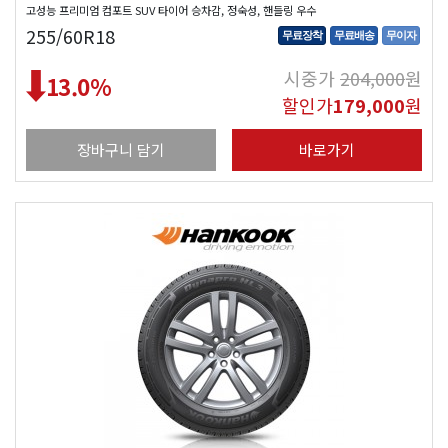
고성능 프리미엄 컴포트 SUV 타이어 승차감, 정숙성, 핸들링 우수
255/60R18
무료장착
무료배송
무이자
시중가
204,000
원
13.0
%
할인가
179,000
원
장바구니 담기
바로가기