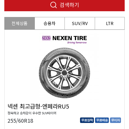
검색하기
전체상품
승용차
SUV/RV
LTR
넥센 최고급형-엔페라RU5
정숙하고 승차감이 우수한 SUV타이어
255/60R18
무료장착
무료배송
무이자