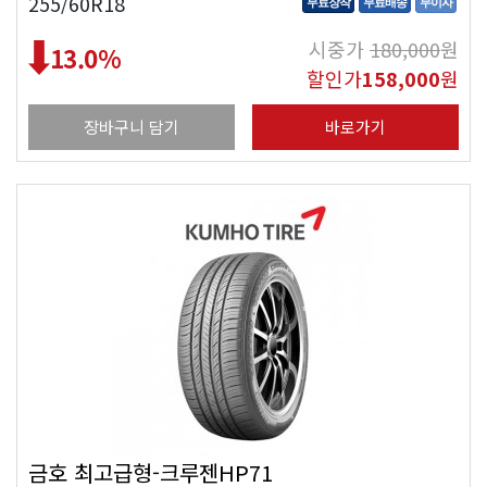
255/60R18
무료장착
무료배송
무이자
시중가
180,000
원
13.0
%
할인가
158,000
원
장바구니 담기
바로가기
금호 최고급형-크루젠HP71