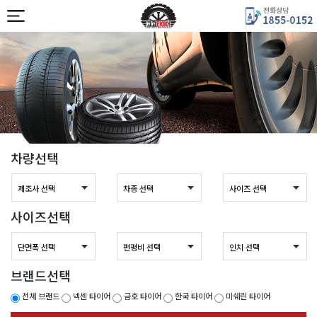
차량선택
사이즈선택
브랜드선택
전체 브랜드
넥센 타이어
금호 타이어
한국 타이어
미쉐린 타이어