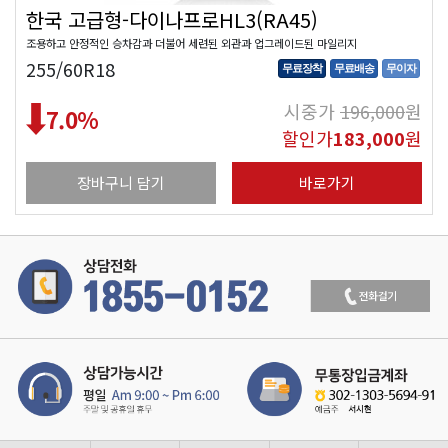
한국 고급형-다이나프로HL3(RA45)
조용하고 안정적인 승차감과 더불어 세련된 외관과 업그레이드된 마일리지
255/60R18
무료장착
무료배송
무이자
시중가
196,000
원
7.0
%
할인가
183,000
원
장바구니 담기
바로가기