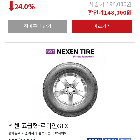
시중가
194,000
원
24.0
%
할인가
148,000
원
장바구니 담기
바로가기
넥센 고급형-로디안GTX
승차감과 마일리지가 돋보이는 SUV타이어