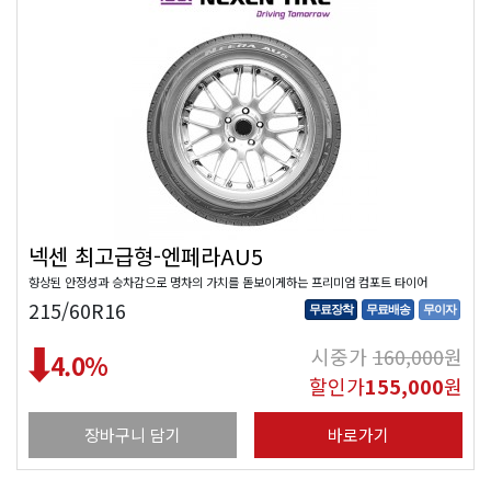
넥센 최고급형-엔페라AU5
향상된 안정성과 승차감으로 명차의 가치를 돋보이게하는 프리미엄 컴포트 타이어
215/60R16
무료장착
무료배송
무이자
시중가
160,000
원
4.0
%
할인가
155,000
원
장바구니 담기
바로가기