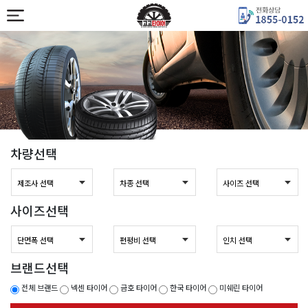
차량선택
사이즈선택
브랜드선택
전체 브랜드
넥센 타이어
금호 타이어
한국 타이어
미쉐린 타이어