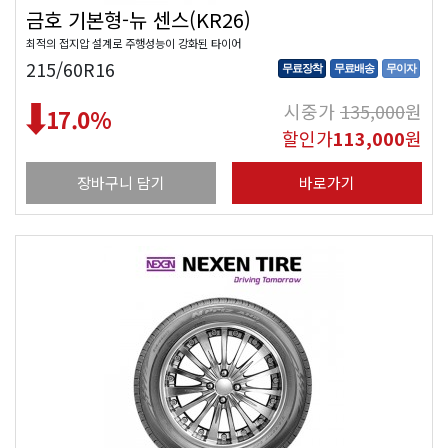
금호 기본형-뉴 센스(KR26)
최적의 접지압 설계로 주행성능이 강화된 타이어
215/60R16
무료장착
무료배송
무이자
시중가
135,000
원
17.0
%
할인가
113,000
원
장바구니 담기
바로가기