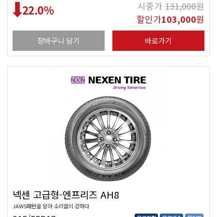
시중가
131,000
원
22.0
%
할인가
103,000
원
장바구니 담기
바로가기
넥센 고급형-엔프리즈 AH8
JAWS패턴을 담아 소리없이 강하다