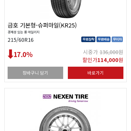
금호 기본형-슈퍼마일(KR25)
경제성 있는 롱 마일리지
215/60R16
무료장착
무료배송
무이자
시중가
136,000
원
17.0
%
할인가
114,000
원
장바구니 담기
바로가기