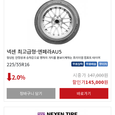
넥센 최고급형-엔페라AU5
향상된 안정성과 승차감으로 명차의 가치를 돋보이게하는 프리미엄 컴포트 타이어
225/55R16
무료장착
무료배송
무이자
시중가
147,000
원
2.0
%
할인가
145,000
원
장바구니 담기
바로가기