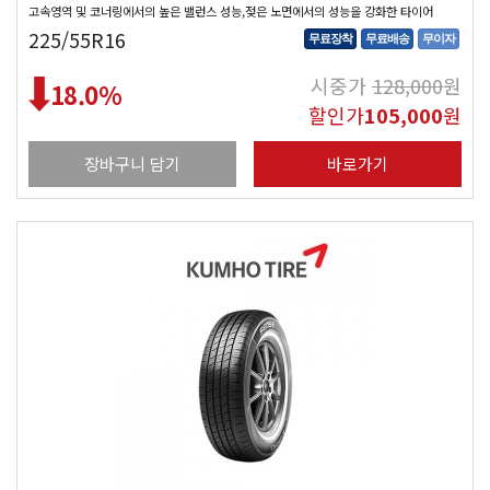
고속영역 및 코너링에서의 높은 밸런스 성능,젖은 노면에서의 성능을 강화한 타이어
225/55R16
무료장착
무료배송
무이자
시중가
128,000
원
18.0
%
할인가
105,000
원
장바구니 담기
바로가기