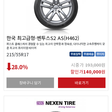
한국 최고급형-벤투스S2 AS(H462)
퍼스트 클래스에서 경험할 수 있는 최고의 안락함과 정숙성, 다이나믹한 고속주행까지 갖
춘 최고의 프리미엄 타이어
215/55R17
무료장착
무료배송
무이자
시중가
193,000
원
28.0
%
할인가
140,000
원
장바구니 담기
바로가기