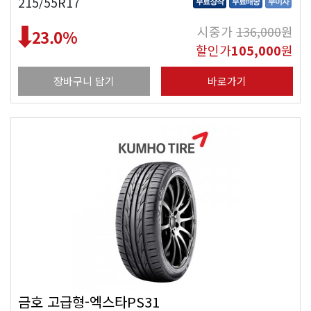
215/55R17
무료장착
무료배송
무이자
시중가
136,000
원
23.0
%
할인가
105,000
원
장바구니 담기
바로가기
금호 고급형-엑스타PS31