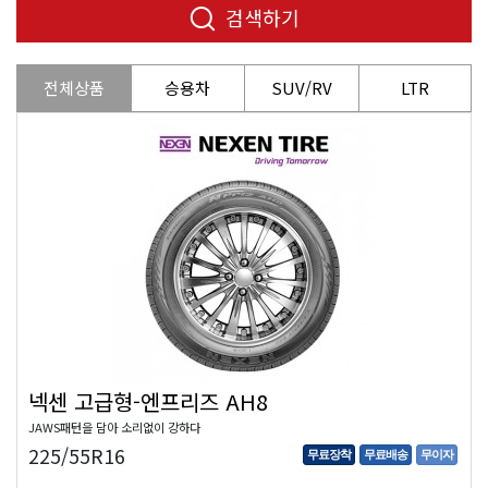
검색하기
전체상품
승용차
SUV/RV
LTR
넥센 고급형-엔프리즈 AH8
JAWS패턴을 담아 소리없이 강하다
225/55R16
무료장착
무료배송
무이자