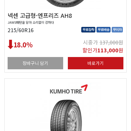
넥센 고급형-엔프리즈 AH8
JAWS패턴을 담아 소리없이 강하다
215/60R16
무료장착
무료배송
무이자
시중가
137,000
원
18.0
%
할인가
113,000
원
장바구니 담기
바로가기