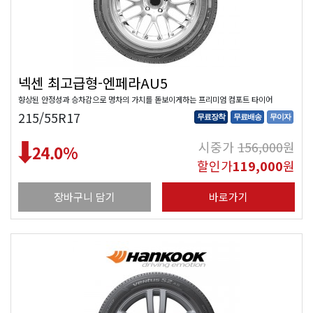
넥센 최고급형-엔페라AU5
향상된 안정성과 승차감으로 명차의 가치를 돋보이게하는 프리미엄 컴포트 타이어
215/55R17
무료장착
무료배송
무이자
시중가
156,000
원
24.0
%
할인가
119,000
원
장바구니 담기
바로가기