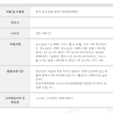
제품 및 모델명
한국 최고급형-벤투스S2 AS(H462)
제조사
사이즈
215 / 55R 17
적용차종
르노삼성 > 뉴 SM5
,
기아 > 올 뉴 쏘울
,
기아 > K5 하이브리
드
,
르노삼성 > SM7
,
르노삼성 > SM5 신형
,
쌍용 > 체어맨
,
현대 > LF 쏘나타
,
현대 > YF 쏘나타 하이브리드
,
쉐보레
(GM대우) > 알페온
,
현대 > LF 쏘나타 하이브리드
,
기아 >
올 뉴 K5
,
쌍용 > 체어맨 H
,
현대 > YF 쏘나타
,
기아 > K5
품질보증기준
제조상의 과실에 의한 하자가 발생시 보증기간내에 있는 제
품에 한해서 A/S 처리해드립니다. (홈깊이가 20%이상 남은
경우)
공정거래위원회 고시(소비자분쟁해결기준)에 의거하여 보
상해 드립니다.
A/S책임자와 전
서시현 ( 고객센터 1855-0152 )
화번호