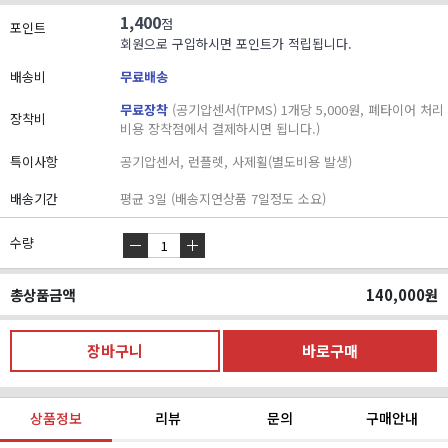
1,400
점
포인트
회원으로 구입하시면 포인트가 적립됩니다.
배송비
무료배송
무료장착
(공기압센서(TPMS) 1개당 5,000원, 폐타이어 처리
장착비
비용 장착점에서 결제하시면 됩니다.)
특이사항
공기압센서, 런플렛, 사제휠(별도비용 발생)
배송기간
평균 3일 (배송지연상품 7일정도 소요)
수량
총상품금액
140,000
원
상품정보
리뷰
문의
구매안내