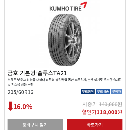
금호 기본형-솔루스TA21
부담은 낮추고 성능을 더하다 최적의 블럭배열 통한 소음억제/분산 설계로 우수한 승차감
및 저소음 성능 구현
205/60R16
무료장착
무료배송
무이자
시중가
140,000
원
16.0
%
할인가
118,000
원
장바구니 담기
바로가기