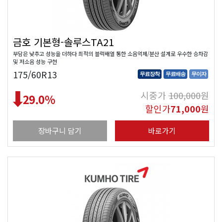
금호 기본형-솔루스TA21
부담은 낮추고 성능을 더하다 최적의 블럭배열 통한 소음억제/분산 설계로 우수한 승차감
및 저소음 성능 구현
175/60R13
무료장착
무료배송
무이자
시중가
100,000
원
29.0
%
할인가
71,000
원
장바구니 담기
바로가기