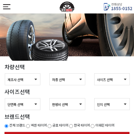
차량선택
사이즈선택
브랜드선택
전체 브랜드
넥센 타이어
금호 타이어
한국 타이어
미쉐린 타이어