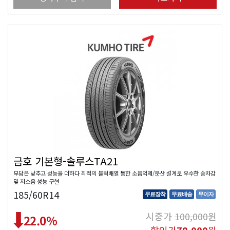
금호 기본형-솔루스TA21
부담은 낮추고 성능을 더하다 최적의 블럭배열 통한 소음억제/분산 설계로 우수한 승차감
및 저소음 성능 구현
185/60R14
무료장착
무료배송
무이자
시중가
100,000
원
22.0
%