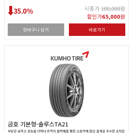
시중가
100,000
원
35.0
%
할인가
65,000
원
장바구니 담기
바로가기
금호 기본형-솔루스TA21
부담은 낮추고 성능을 더하다 최적의 블럭배열 통한 소음억제/분산 설계로 우수한 승차감