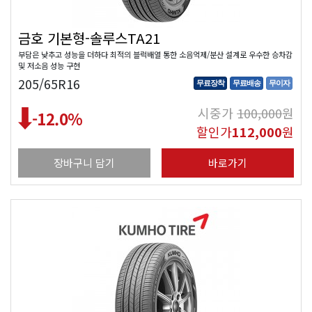
금호 기본형-솔루스TA21
부담은 낮추고 성능을 더하다 최적의 블럭배열 통한 소음억제/분산 설계로 우수한 승차감
및 저소음 성능 구현
205/65R16
무료장착
무료배송
무이자
시중가
100,000
원
-12.0
%
할인가
112,000
원
장바구니 담기
바로가기