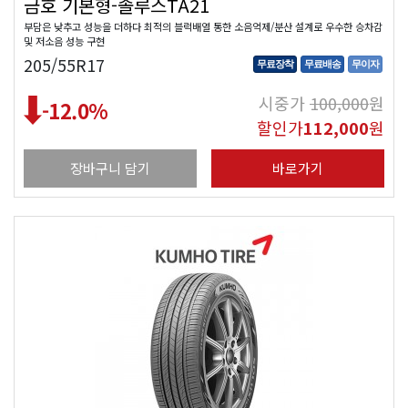
금호 기본형-솔루스TA21
부담은 낮추고 성능을 더하다 최적의 블럭배열 통한 소음억제/분산 설계로 우수한 승차감
및 저소음 성능 구현
205/55R17
무료장착
무료배송
무이자
시중가
100,000
원
-12.0
%
할인가
112,000
원
장바구니 담기
바로가기