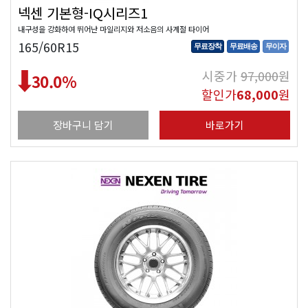
넥센 기본형-IQ시리즈1
내구성을 강화하여 뛰어난 마일리지와 저소음의 사계절 타이어
165/60R15
무료장착
무료배송
무이자
시중가
97,000
원
30.0
%
할인가
68,000
원
장바구니 담기
바로가기