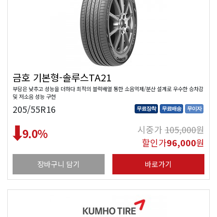
금호 기본형-솔루스TA21
부담은 낮추고 성능을 더하다 최적의 블럭배열 통한 소음억제/분산 설계로 우수한 승차감
및 저소음 성능 구현
205/55R16
무료장착
무료배송
무이자
시중가
105,000
원
9.0
%
할인가
96,000
원
장바구니 담기
바로가기