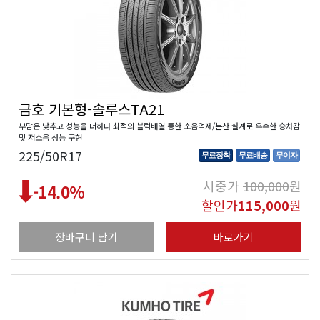
금호 기본형-솔루스TA21
부담은 낮추고 성능을 더하다 최적의 블럭배열 통한 소음억제/분산 설계로 우수한 승차감
및 저소음 성능 구현
225/50R17
무료장착
무료배송
무이자
시중가
100,000
원
-14.0
%
할인가
115,000
원
장바구니 담기
바로가기