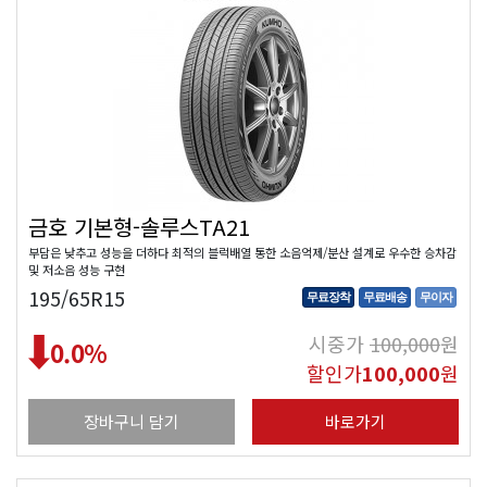
금호 기본형-솔루스TA21
부담은 낮추고 성능을 더하다 최적의 블럭배열 통한 소음억제/분산 설계로 우수한 승차감
및 저소음 성능 구현
195/65R15
무료장착
무료배송
무이자
시중가
100,000
원
0.0
%
할인가
100,000
원
장바구니 담기
바로가기