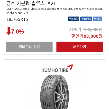
금호 기본형-솔루스TA21
부담은 낮추고 성능을 더하다 최적의 블럭배열 통한 소음억제/분산 설계로 우수한 승차감
및 저소음 성능 구현
185/65R15
무료장착
무료배송
무이자
시중가
100,000
원
7.0
%
할인가
93,000
원
장바구니 담기
바로가기