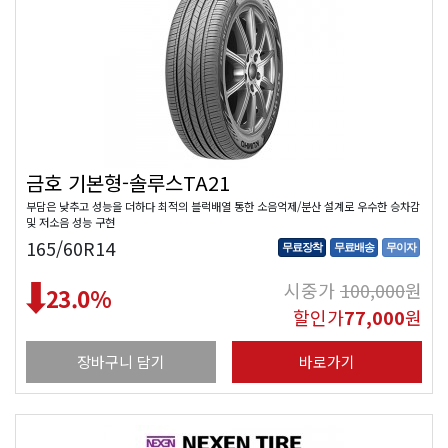
금호 기본형-솔루스TA21
부담은 낮추고 성능을 더하다 최적의 블럭배열 통한 소음억제/분산 설계로 우수한 승차감
및 저소음 성능 구현
165/60R14
무료장착
무료배송
무이자
시중가
100,000
원
23.0
%
할인가
77,000
원
장바구니 담기
바로가기