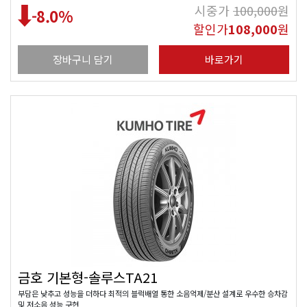
시중가
100,000
원
-8.0
%
할인가
108,000
원
장바구니 담기
바로가기
금호 기본형-솔루스TA21
부담은 낮추고 성능을 더하다 최적의 블럭배열 통한 소음억제/분산 설계로 우수한 승차감
및 저소음 성능 구현