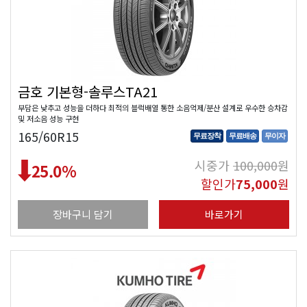
금호 기본형-솔루스TA21
부담은 낮추고 성능을 더하다 최적의 블럭배열 통한 소음억제/분산 설계로 우수한 승차감
및 저소음 성능 구현
165/60R15
무료장착
무료배송
무이자
시중가
100,000
원
25.0
%
할인가
75,000
원
장바구니 담기
바로가기