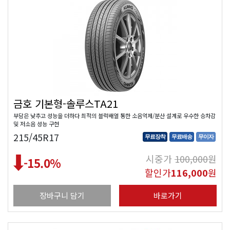
금호 기본형-솔루스TA21
부담은 낮추고 성능을 더하다 최적의 블럭배열 통한 소음억제/분산 설계로 우수한 승차감
및 저소음 성능 구현
215/45R17
무료장착
무료배송
무이자
시중가
100,000
원
-15.0
%
할인가
116,000
원
장바구니 담기
바로가기