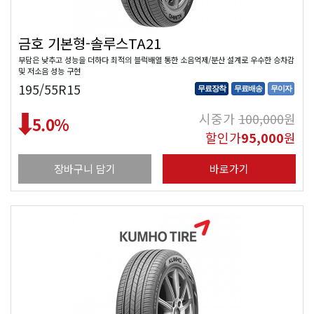
금호 기본형-솔루스TA21
부담은 낮추고 성능을 더하다 최적의 블럭배열 통한 소음억제/분산 설계로 우수한 승차감
및 저소음 성능 구현
195/55R15
무료장착
무료배송
무이자
시중가
100,000
원
5.0
%
할인가
95,000
원
장바구니 담기
바로가기