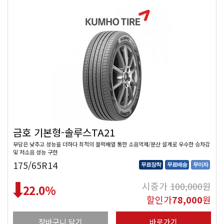
금호 기본형-솔루스TA21
부담은 낮추고 성능을 더하다 최적의 블럭배열 통한 소음억제/분산 설계로 우수한 승차감
및 저소음 성능 구현
175/65R14
무료장착
무료배송
무이자
시중가
100,000
원
22.0
%
할인가
78,000
원
장바구니 담기
바로가기