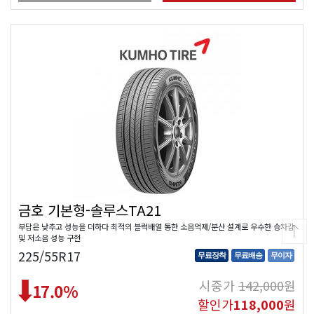
금호 기본형-솔루스TA21
부담은 낮추고 성능을 더하다 최적의 블럭배열 통한 소음억제/분산 설계로 우수한 승차감
및 저소음 성능 구현
225/55R17
무료장착
무료배송
무이자
시중가
142,000
원
17.0
%
할인가
118,000
원