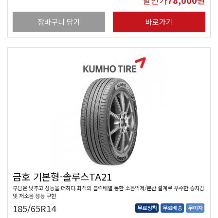
할인가
78,000
원
장바구니 담기
바로가기
금호 기본형-솔루스TA21
부담은 낮추고 성능을 더하다 최적의 블럭배열 통한 소음억제/분산 설계로 우수한 승차감
및 저소음 성능 구현
185/65R14
무료장착
무료배송
무이자