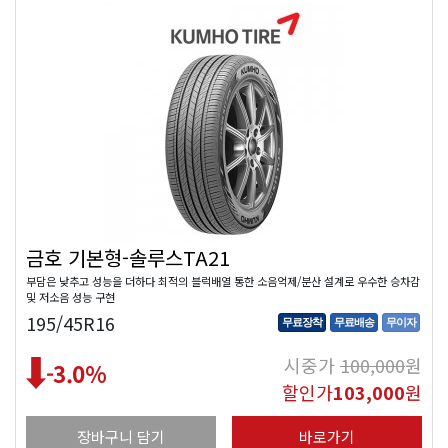
금호 기본형-솔루스TA21
부담은 낮추고 성능을 더하다 최적의 블럭배열 통한 소음억제/분산 설계로 우수한 승차감
및 저소음 성능 구현
195/45R16
무료장착
무료배송
무이자
시중가
100,000
원
-3.0
%
할인가
103,000
원
장바구니 담기
바로가기