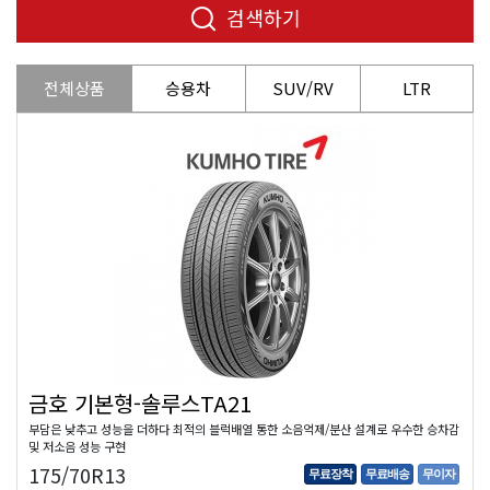
검색하기
전체상품
승용차
SUV/RV
LTR
금호 기본형-솔루스TA21
부담은 낮추고 성능을 더하다 최적의 블럭배열 통한 소음억제/분산 설계로 우수한 승차감
및 저소음 성능 구현
175/70R13
무료장착
무료배송
무이자