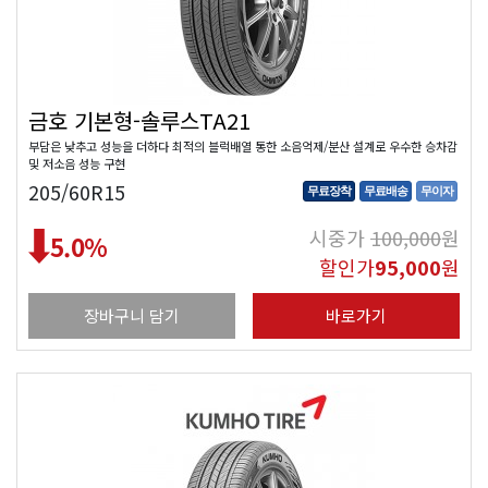
금호 기본형-솔루스TA21
부담은 낮추고 성능을 더하다 최적의 블럭배열 통한 소음억제/분산 설계로 우수한 승차감
및 저소음 성능 구현
205/60R15
무료장착
무료배송
무이자
시중가
100,000
원
5.0
%
할인가
95,000
원
장바구니 담기
바로가기