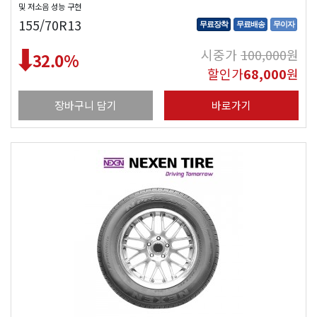
및 저소음 성능 구현
155/70R13
무료장착
무료배송
무이자
시중가
100,000
원
32.0
%
할인가
68,000
원
장바구니 담기
바로가기