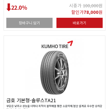
시중가
100,000
원
22.0
%
할인가
78,000
원
장바구니 담기
바로가기
금호 기본형-솔루스TA21
부담은 낮추고 성능을 더하다 최적의 블럭배열 통한 소음억제/분산 설계로 우수한 승차감