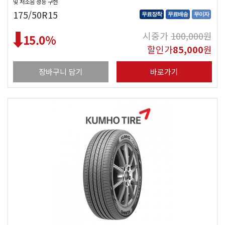
및 저소음 성능 구현
175/50R15
무료장착
무료배송
무이자
시중가
100,000
원
15.0
%
할인가
85,000
원
장바구니 담기
바로가기