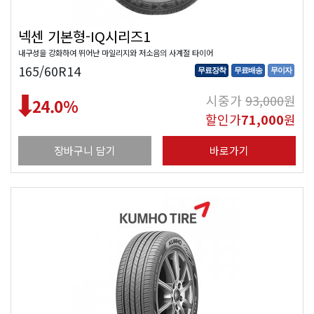
넥센 기본형-IQ시리즈1
내구성을 강화하여 뛰어난 마일리지와 저소음의 사계절 타이어
165/60R14
무료장착
무료배송
무이자
시중가
93,000
원
24.0
%
할인가
71,000
원
장바구니 담기
바로가기