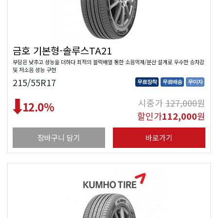
금호 기본형-솔루스TA21
부담은 낮추고 성능을 더하다 최적의 블럭배열 통한 소음억제/분산 설계로 우수한 승차감
및 저소음 성능 구현
215/55R17
무료장착
무료배송
무이자
시중가
127,000
원
12.0
%
할인가
112,000
원
장바구니 담기
바로가기