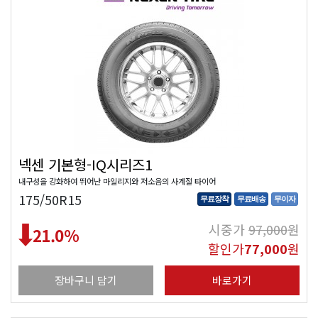
넥센 기본형-IQ시리즈1
내구성을 강화하여 뛰어난 마일리지와 저소음의 사계절 타이어
175/50R15
무료장착
무료배송
무이자
시중가
97,000
원
21.0
%
할인가
77,000
원
장바구니 담기
바로가기