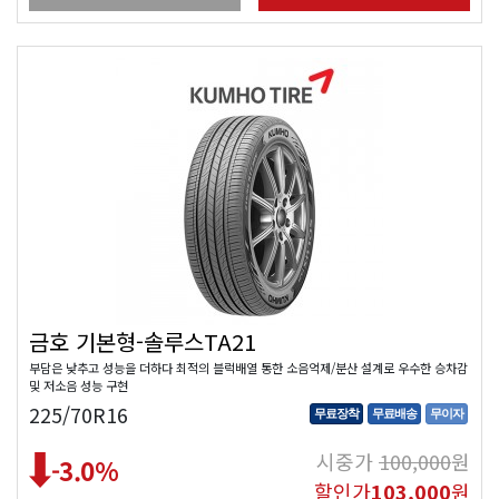
금호 기본형-솔루스TA21
부담은 낮추고 성능을 더하다 최적의 블럭배열 통한 소음억제/분산 설계로 우수한 승차감
및 저소음 성능 구현
225/70R16
무료장착
무료배송
무이자
시중가
100,000
원
-3.0
%
할인가
103,000
원