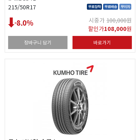
215/50R17
무료장착
무료배송
무이자
시중가
100,000
원
-8.0
%
할인가
108,000
원
장바구니 담기
바로가기