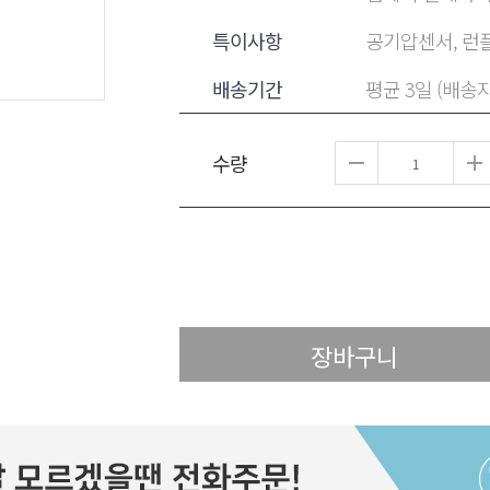
특이사항
공기압센서, 런플
배송기간
평균 3일 (배송
수량