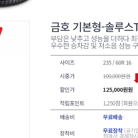
금호 기본형-솔루스T
부담은 낮추고 성능을 더하다 최
우수한 승차감 및 저소음 성능 
사이즈
235 / 60R 16
시중가
100,000
원원
할인가
125,000
원원
적립포인트
1,250점 (회
배송비
무료배송
무료장착
(공기압
장착비
점에서 결제하시