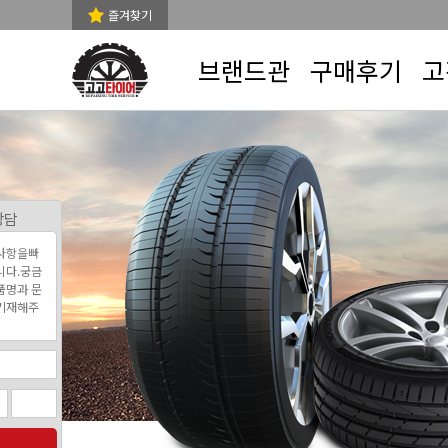
즐겨찾기
브랜드관
구매후기
고
상담