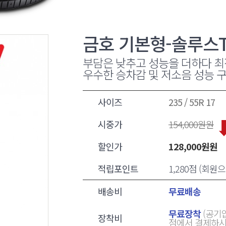
금호 기본형-솔루스T
부담은 낮추고 성능을 더하다 최
우수한 승차감 및 저소음 성능 
사이즈
235 / 55R 17
시중가
154,000
원원
할인가
128,000
원원
적립포인트
1,280점 (회
배송비
무료배송
무료장착
(공기압
장착비
점에서 결제하시