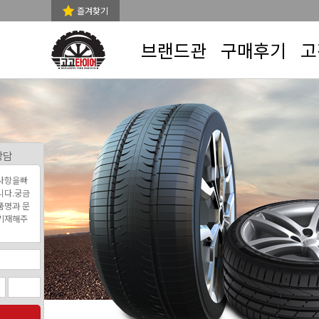
즐겨찾기
브랜드관
구매후기
고
상담