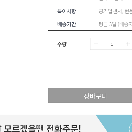
특이사항
공기압센서, 런플
배송기간
평균 3일 (배송
수량