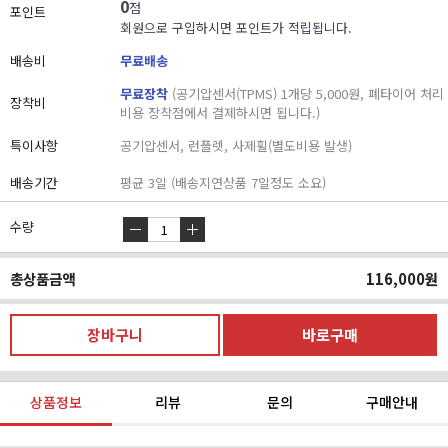
0
점
포인트
회원으로 구입하시면 포인트가 적립됩니다.
배송비
무료배송
무료장착
(공기압센서(TPMS) 1개당 5,000원, 폐타이어 처리
장착비
비용 장착점에서 결제하시면 됩니다.)
특이사항
공기압센서, 런플렛, 사제휠(별도비용 발생)
배송기간
평균 3일 (배송지연상품 7일정도 소요)
수량
총상품금액
116,000
원
상품정보
리뷰
문의
구매안내