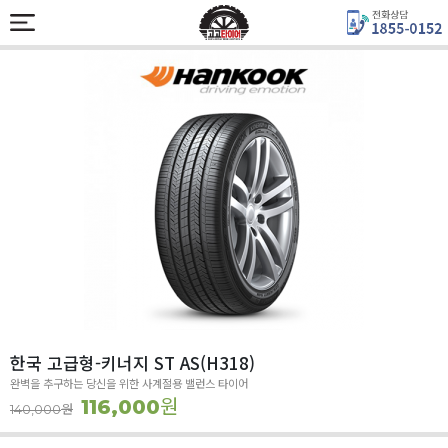
한국 고급형-키너지 ST AS(H318)
완벽을 추구하는 당신을 위한 사계절용 밸런스 타이어
원
116,000
원
140,000