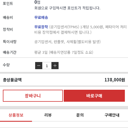
0
점
포인트
회원으로 구입하시면 포인트가 적립됩니다.
배송비
무료배송
무료장착
(공기압센서(TPMS) 1개당 5,000원, 폐타이어 처리
장착비
비용 장착점에서 결제하시면 됩니다.)
특이사항
공기압센서, 런플렛, 사제휠(별도비용 발생)
배송기간
평균 3일 (배송지연상품 7일정도 소요)
수량
총상품금액
138,000
원
상품정보
리뷰
문의
구매안내