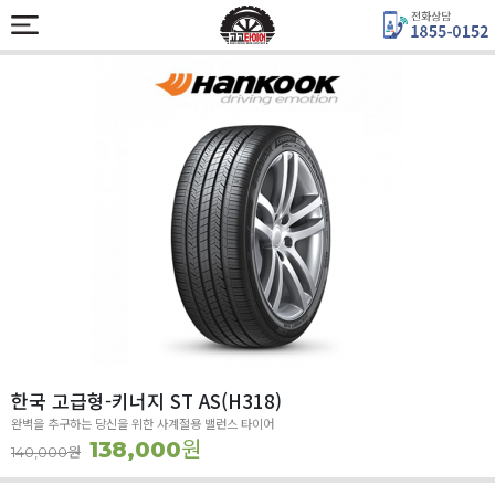
한국 고급형-키너지 ST AS(H318)
완벽을 추구하는 당신을 위한 사계절용 밸런스 타이어
원
138,000
원
140,000