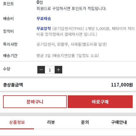
0
점
포인트
회원으로 구입하시면 포인트가 적립됩니다.
배송비
무료배송
무료장착
(공기압센서(TPMS) 1개당 5,000원, 폐타이어 처리
장착비
비용 장착점에서 결제하시면 됩니다.)
특이사항
공기압센서, 런플렛, 사제휠(별도비용 발생)
배송기간
평균 3일 (배송지연상품 7일정도 소요)
수량
총상품금액
117,000
원
상품정보
리뷰
문의
구매안내