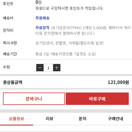
0
점
포인트
회원으로 구입하시면 포인트가 적립됩니다.
배송비
무료배송
무료장착
(공기압센서(TPMS) 1개당 5,000원, 폐타이어 처리
장착비
비용 장착점에서 결제하시면 됩니다.)
특이사항
공기압센서, 런플렛, 사제휠(별도비용 발생)
배송기간
평균 3일 (배송지연상품 7일정도 소요)
수량
총상품금액
123,000
원
상품정보
리뷰
문의
구매안내