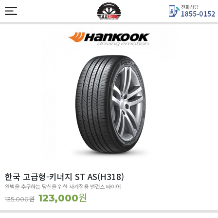
한국 고급형-키너지 ST AS(H318)
완벽을 추구하는 당신을 위한 사계절용 밸런스 타이어
원
123,000
원
135,000