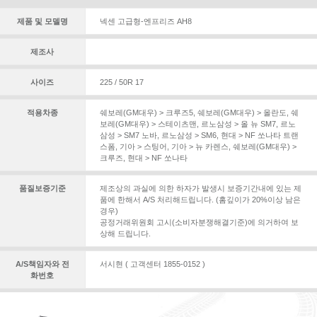
제품 및 모델명
넥센 고급형-엔프리즈 AH8
제조사
사이즈
225 / 50R 17
적용차종
쉐보레(GM대우) > 크루즈5
,
쉐보레(GM대우) > 올란도
,
쉐
보레(GM대우) > 스테이츠맨
,
르노삼성 > 올 뉴 SM7
,
르노
삼성 > SM7 노바
,
르노삼성 > SM6
,
현대 > NF 쏘나타 트랜
스폼
,
기아 > 스팅어
,
기아 > 뉴 카렌스
,
쉐보레(GM대우) >
크루즈
,
현대 > NF 쏘나타
품질보증기준
제조상의 과실에 의한 하자가 발생시 보증기간내에 있는 제
품에 한해서 A/S 처리해드립니다. (홈깊이가 20%이상 남은
경우)
공정거래위원회 고시(소비자분쟁해결기준)에 의거하여 보
상해 드립니다.
A/S책임자와 전
서시현 ( 고객센터 1855-0152 )
화번호