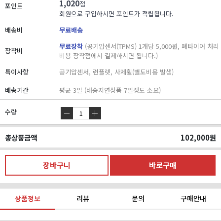
1,020
점
포인트
회원으로 구입하시면 포인트가 적립됩니다.
배송비
무료배송
무료장착
(공기압센서(TPMS) 1개당 5,000원, 폐타이어 처리
장착비
비용 장착점에서 결제하시면 됩니다.)
특이사항
공기압센서, 런플렛, 사제휠(별도비용 발생)
배송기간
평균 3일 (배송지연상품 7일정도 소요)
수량
총상품금액
102,000
원
상품정보
리뷰
문의
구매안내