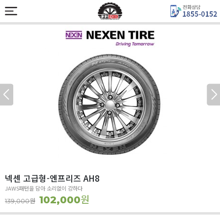
넥센 고급형-엔프리즈 AH8
JAWS패턴을 담아 소리없이 강하다
원
102,000
원
139,000