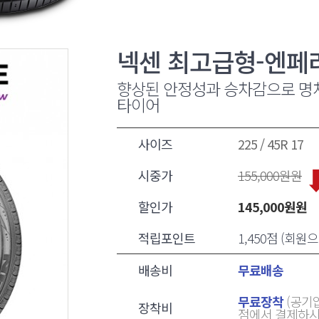
넥센 최고급형-엔페
향상된 안정성과 승차감으로 명
타이어
사이즈
225 / 45R 17
시중가
155,000
원원
할인가
145,000
원원
적립포인트
1,450점 (회
배송비
무료배송
무료장착
(공기압
장착비
점에서 결제하시