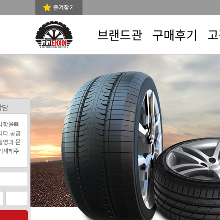
즐겨찾기
브랜드관
구매후기
고
상담