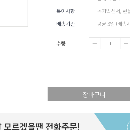
특이사항
공기압센서, 런플
배송기간
평균 3일 (배송
수량