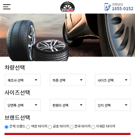
차량선택
사이즈선택
브랜드선택
전체 브랜드
넥센 타이어
금호 타이어
한국 타이어
미쉐린 타이어