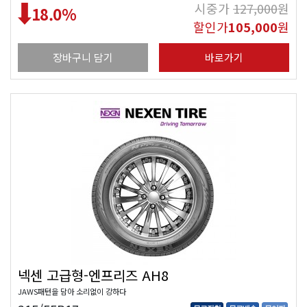
시중가
127,000
원
18.0
%
할인가
105,000
원
장바구니 담기
바로가기
넥센 고급형-엔프리즈 AH8
JAWS패턴을 담아 소리없이 강하다