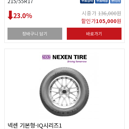
215/55R17
무료장착
무료배송
무이자
시중가
136,000
원
23.0
%
할인가
105,000
원
장바구니 담기
바로가기
넥센 기본형-IQ시리즈1