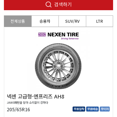
검색하기
전체상품
승용차
SUV/RV
LTR
넥센 고급형-엔프리즈 AH8
JAWS패턴을 담아 소리없이 강하다
205/65R16
무료장착
무료배송
무이자