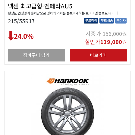
넥센 최고급형-엔페라AU5
향상된 안정성과 승차감으로 명차의 가치를 돋보이게하는 프리미엄 컴포트 타이어
215/55R17
무료장착
무료배송
무이자
시중가
156,000
원
24.0
%
할인가
119,000
원
장바구니 담기
바로가기