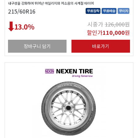
내구성을 강화하여 뛰어난 마일리지와 저소음의 사계절 타이어
215/60R16
무료장착
무료배송
무이자
시중가
126,000
원
13.0
%
할인가
110,000
원
장바구니 담기
바로가기