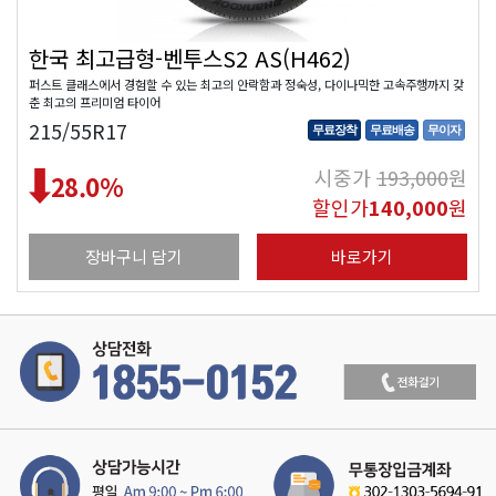
한국 최고급형-벤투스S2 AS(H462)
퍼스트 클래스에서 경험할 수 있는 최고의 안락함과 정숙성, 다이나믹한 고속주행까지 갖
춘 최고의 프리미엄 타이어
215/55R17
무료장착
무료배송
무이자
시중가
193,000
원
28.0
%
할인가
140,000
원
장바구니 담기
바로가기