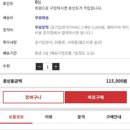
0
점
포인트
회원으로 구입하시면 포인트가 적립됩니다.
배송비
무료배송
무료장착
(공기압센서(TPMS) 1개당 5,000원, 폐타이어 처리
장착비
비용 장착점에서 결제하시면 됩니다.)
특이사항
공기압센서, 런플렛, 사제휠(별도비용 발생)
배송기간
평균 3일 (배송지연상품 7일정도 소요)
수량
총상품금액
115,000
원
상품정보
리뷰
문의
구매안내