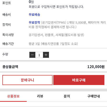
0
점
포인트
회원으로 구입하시면 포인트가 적립됩니다.
배송비
무료배송
무료장착
(공기압센서(TPMS) 1개당 5,000원, 폐타이어 처리
장착비
비용 장착점에서 결제하시면 됩니다.)
특이사항
공기압센서, 런플렛, 사제휠(별도비용 발생)
배송기간
평균 3일 (배송지연상품 7일정도 소요)
수량
총상품금액
120,000
원
상품정보
리뷰
문의
구매안내