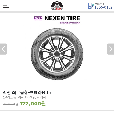
넥센 최고급형-엔페라RU5
정숙하고 승차감이 우수한 SUV타이어
원
122,000
원
162,000