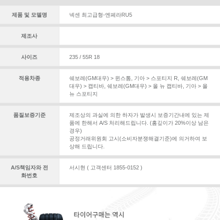
제품 및 모델명
넥센 최고급형-엔페라RU5
제조사
사이즈
235 / 55R 18
적용차종
쉐보레(GM대우) > 윈스톰
,
기아 > 스포티지 R
,
쉐보레(GM
대우) > 캡티바
,
쉐보레(GM대우) > 올 뉴 캡티바
,
기아 > 올
뉴 스포티지
품질보증기준
제조상의 과실에 의한 하자가 발생시 보증기간내에 있는 제
품에 한해서 A/S 처리해드립니다. (홈깊이가 20%이상 남은
경우)
공정거래위원회 고시(소비자분쟁해결기준)에 의거하여 보
상해 드립니다.
A/S책임자와 전
서시현 ( 고객센터 1855-0152 )
화번호