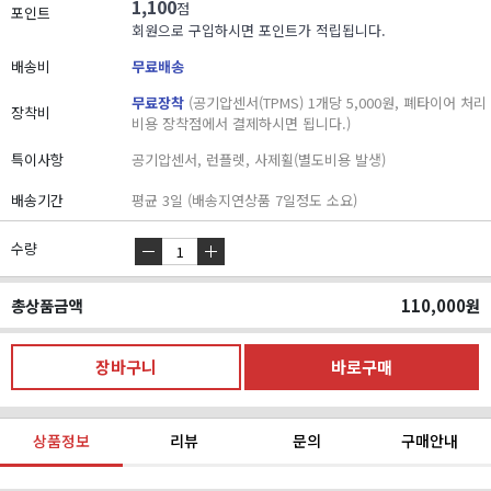
1,100
점
포인트
회원으로 구입하시면 포인트가 적립됩니다.
배송비
무료배송
무료장착
(공기압센서(TPMS) 1개당 5,000원, 폐타이어 처리
장착비
비용 장착점에서 결제하시면 됩니다.)
특이사항
공기압센서, 런플렛, 사제휠(별도비용 발생)
배송기간
평균 3일 (배송지연상품 7일정도 소요)
수량
총상품금액
110,000
원
상품정보
리뷰
문의
구매안내