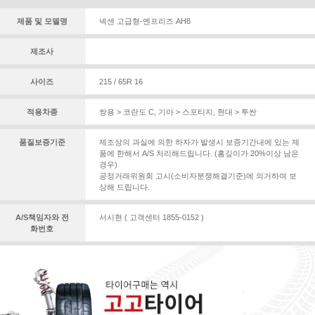
제품 및 모델명
넥센 고급형-엔프리즈 AH8
제조사
사이즈
215 / 65R 16
적용차종
쌍용 > 코란도 C
,
기아 > 스포티지
,
현대 > 투싼
품질보증기준
제조상의 과실에 의한 하자가 발생시 보증기간내에 있는 제
품에 한해서 A/S 처리해드립니다. (홈깊이가 20%이상 남은
경우)
공정거래위원회 고시(소비자분쟁해결기준)에 의거하여 보
상해 드립니다.
A/S책임자와 전
서시현 ( 고객센터 1855-0152 )
화번호