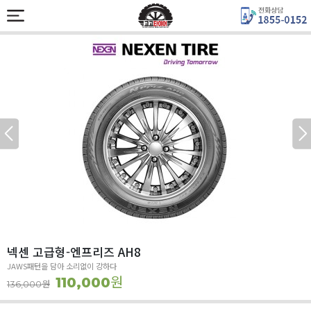
넥센 고급형-엔프리즈 AH8
JAWS패턴을 담아 소리없이 강하다
원
110,000
원
136,000