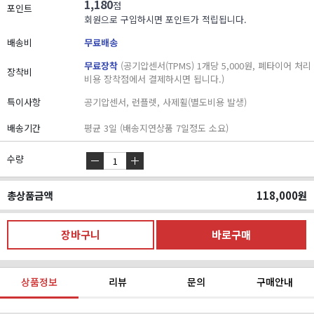
1,180
점
포인트
회원으로 구입하시면 포인트가 적립됩니다.
배송비
무료배송
무료장착
(공기압센서(TPMS) 1개당 5,000원, 폐타이어 처리
장착비
비용 장착점에서 결제하시면 됩니다.)
특이사항
공기압센서, 런플렛, 사제휠(별도비용 발생)
배송기간
평균 3일 (배송지연상품 7일정도 소요)
수량
총상품금액
118,000
원
상품정보
리뷰
문의
구매안내