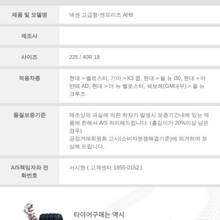
제품 및 모델명
넥센 고급형-엔프리즈 AH8
제조사
사이즈
225 / 40R 18
적용차종
현대 > 벨로스터
,
기아 > K3 쿱
,
현대 > 올 뉴 i30
,
현대 > 아
반떼 AD
,
현대 > 더 뉴 벨로스터
,
쉐보레(GM대우) > 올 뉴
크루즈
품질보증기준
제조상의 과실에 의한 하자가 발생시 보증기간내에 있는 제
품에 한해서 A/S 처리해드립니다. (홈깊이가 20%이상 남은
경우)
공정거래위원회 고시(소비자분쟁해결기준)에 의거하여 보
상해 드립니다.
A/S책임자와 전
서시현 ( 고객센터 1855-0152 )
화번호