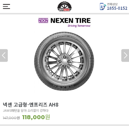
넥센 고급형-엔프리즈 AH8
JAWS패턴을 담아 소리없이 강하다
원
118,000
원
147,000