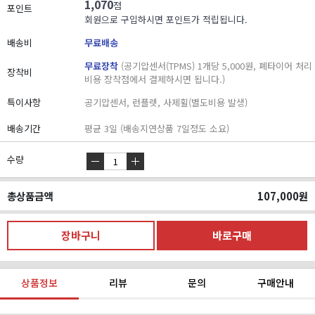
1,070
점
포인트
회원으로 구입하시면 포인트가 적립됩니다.
배송비
무료배송
무료장착
(공기압센서(TPMS) 1개당 5,000원, 폐타이어 처리
장착비
비용 장착점에서 결제하시면 됩니다.)
특이사항
공기압센서, 런플렛, 사제휠(별도비용 발생)
배송기간
평균 3일 (배송지연상품 7일정도 소요)
수량
총상품금액
107,000
원
상품정보
리뷰
문의
구매안내