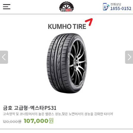
금호 고급형-엑스타PS31
고속영역 및 코너링에서의 높은 밸런스 성능,젖은 노면에서의 성능을 강화한 타이어
원
107,000
원
120,000