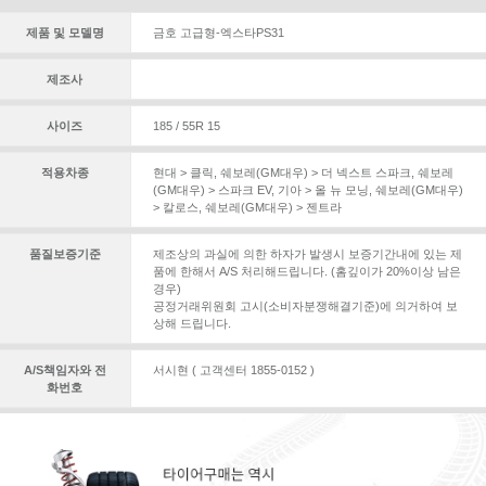
제품 및 모델명
금호 고급형-엑스타PS31
제조사
사이즈
185 / 55R 15
적용차종
현대 > 클릭
,
쉐보레(GM대우) > 더 넥스트 스파크
,
쉐보레
(GM대우) > 스파크 EV
,
기아 > 올 뉴 모닝
,
쉐보레(GM대우)
> 칼로스
,
쉐보레(GM대우) > 젠트라
품질보증기준
제조상의 과실에 의한 하자가 발생시 보증기간내에 있는 제
품에 한해서 A/S 처리해드립니다. (홈깊이가 20%이상 남은
경우)
공정거래위원회 고시(소비자분쟁해결기준)에 의거하여 보
상해 드립니다.
A/S책임자와 전
서시현 ( 고객센터 1855-0152 )
화번호