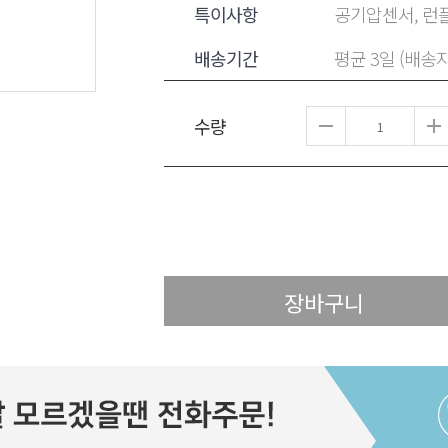
특이사항
공기압센서, 런플
배송기간
평균 3일 (배송
수량