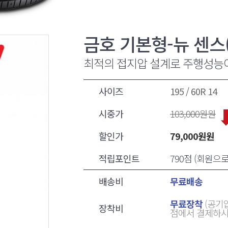
금호 기본형-뉴 센스(
최적의 접지압 설계로 주행성능
사이즈
195 / 60R 14
시중가
103,000
원원
할인가
79,000
원원
적립포인트
790점 (회원으
배송비
무료배송
무료장착
(공기압
장착비
점에서 결제하시