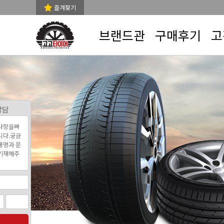
즐겨찾기
브랜드관
구매후기
고
상담