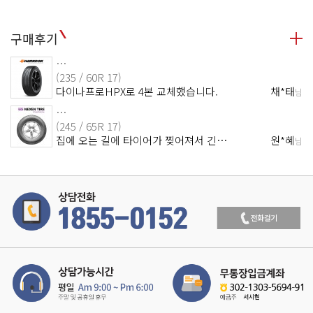
구매후기
…
(235 / 60R 17)
다이나프로HPX로 4본 교체했습니다.
채*태
님
…
(245 / 65R 17)
집에 오는 길에 타이어가 찢어져서 긴…
원*혜
님