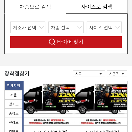
차종으로 검색
사이즈로 검색
타이어 찾기
장착점찾기
전체지역
서울
경기도
충청도
전라도
강원도