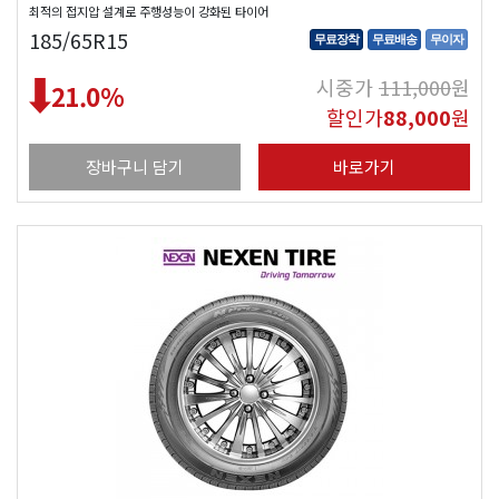
최적의 접지압 설계로 주행성능이 강화된 타이어
185/65R15
무료장착
무료배송
무이자
시중가
111,000
원
21.0
%
할인가
88,000
원
장바구니 담기
바로가기