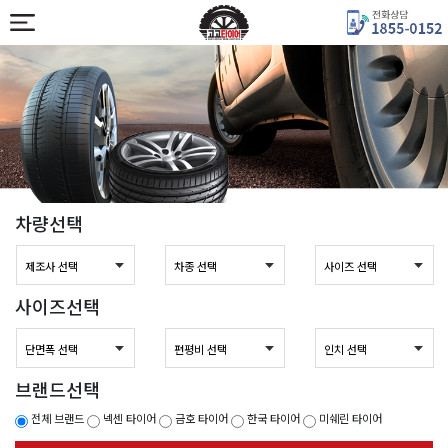
차량선택
사이즈선택
브랜드선택
전체 브랜드
넥센 타이어
금호 타이어
한국 타이어
미쉐린 타이어