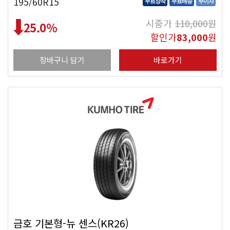
195/60R15
무료장착
무료배송
무이자
시중가
110,000
원
25.0
%
할인가
83,000
원
장바구니 담기
바로가기
금호 기본형-뉴 센스(KR26)