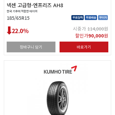
넥센 고급형-엔프리즈 AH8
한국 기후에 적합한 타이어
185/65R15
무료장착
무료배송
무이자
시중가
114,000
원
22.0
%
할인가
90,000
원
장바구니 담기
바로가기