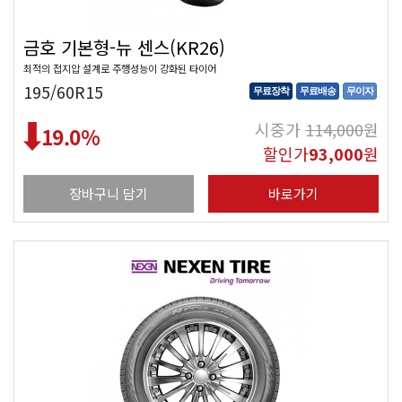
금호 기본형-뉴 센스(KR26)
최적의 접지압 설계로 주행성능이 강화된 타이어
195/60R15
무료장착
무료배송
무이자
시중가
114,000
원
19.0
%
할인가
93,000
원
장바구니 담기
바로가기