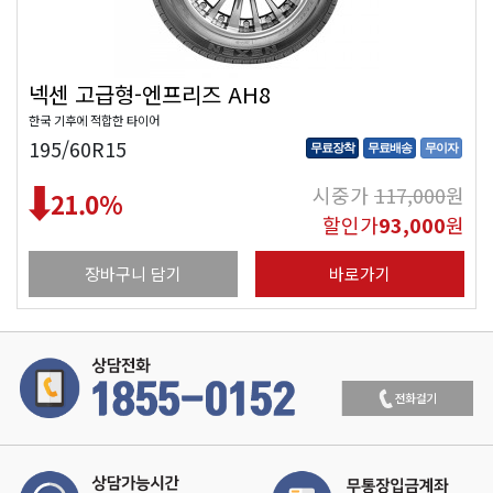
넥센 고급형-엔프리즈 AH8
한국 기후에 적합한 타이어
195/60R15
무료장착
무료배송
무이자
시중가
117,000
원
21.0
%
할인가
93,000
원
장바구니 담기
바로가기