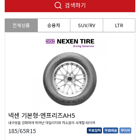
검색하기
전체상품
승용차
SUV/RV
LTR
넥센 기본형-엔프리즈AH5
내구성을 강화하여 뛰어난 마일리지와 저소음의 사계절 타이어
185/65R15
무료장착
무료배송
무이자