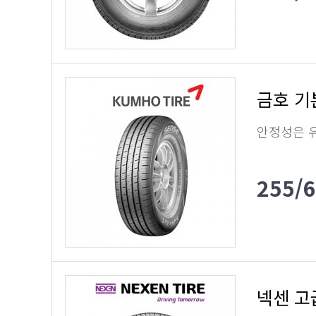
금호 기본
안정성은 
255/
넥센 고