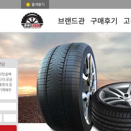
즐겨찾기
브랜드관
구매후기
고
상담