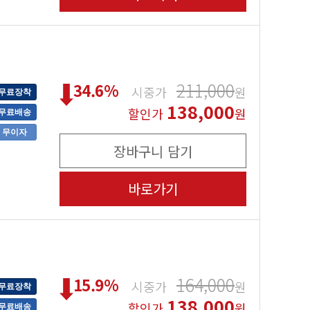
211,000
34.6
%
시중가
원
무료장착
138,000
할인가
원
무료배송
무이자
장바구니 담기
바로가기
164,000
15.9
%
시중가
원
무료장착
138,000
할인가
원
무료배송