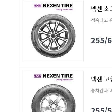
넥센 최
정숙하고 
255/
넥센 고
승차감과 
255/