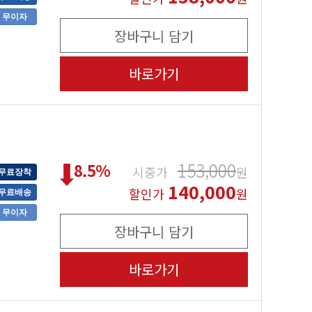
무이자
장바구니 담기
바로가기
153,000
8.5
%
시중가
원
무료장착
140,000
할인가
원
무료배송
무이자
장바구니 담기
바로가기