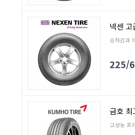
넥센 고
승차감과 
225/
금호 최
고성능 프리