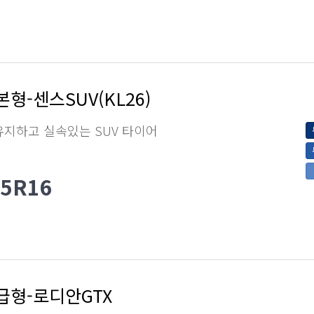
형-센스SUV(KL26)
유지하고 실속있는 SUV 타이어
65R16
급형-로디안GTX