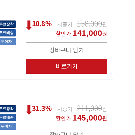
158,000
10.8
%
시중가
원
무료장착
141,000
할인가
원
무료배송
무이자
장바구니 담기
바로가기
211,000
31.3
%
시중가
원
무료장착
145,000
할인가
원
무료배송
무이자
장바구니 담기