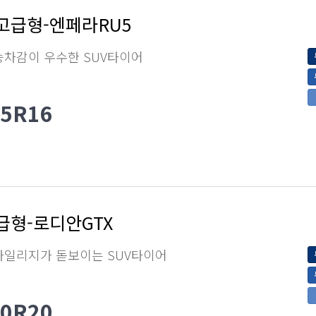
고급형-엔페라RU5
승차감이 우수한 SUV타이어
65R16
급형-로디안GTX
마일리지가 돋보이는 SUV타이어
50R20