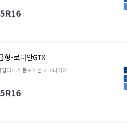
65R16
급형-로디안GTX
마일리지가 돋보이는 SUV타이어
65R16