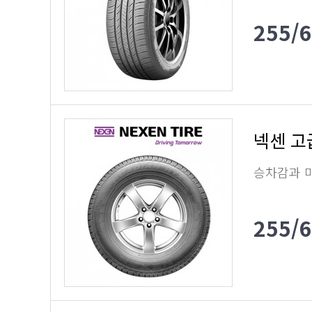
255/
넥센 고
승차감과 
255/