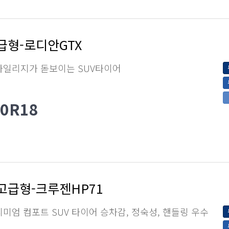
급형-로디안GTX
마일리지가 돋보이는 SUV타이어
60R18
고급형-크루젠HP71
미엄 컴포트 SUV 타이어 승차감, 정숙성, 핸들링 우수