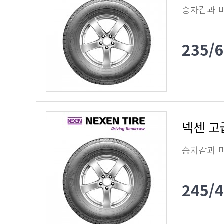
승차감과 
235/
넥센 고
승차감과 
245/