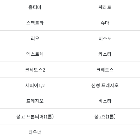
옵티마
쎄라토
스펙트라
슈마
리오
비스토
엑스트렉
카스타
크레도스2
크레도스
세피아1,2
신형 프레지오
프레지오
베스타
봉고 프론티어(1톤)
봉고3(1톤)
타우너