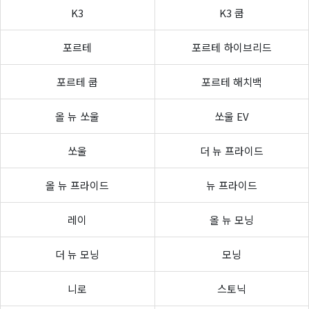
K3
K3 쿱
포르테
포르테 하이브리드
포르테 쿱
포르테 해치백
올 뉴 쏘울
쏘울 EV
쏘울
더 뉴 프라이드
올 뉴 프라이드
뉴 프라이드
레이
올 뉴 모닝
더 뉴 모닝
모닝
니로
스토닉