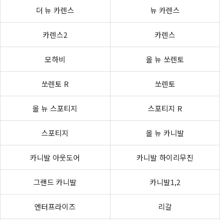
더 뉴 카렌스
뉴 카렌스
카렌스2
카렌스
모하비
올 뉴 쏘렌토
쏘렌토 R
쏘렌토
올 뉴 스포티지
스포티지 R
스포티지
올 뉴 카니발
카니발 아웃도어
카니발 하이리무진
그랜드 카니발
카니발1,2
엔터프라이즈
리갈