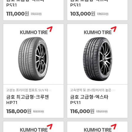
PS31
PS31
원
원
111,000
103,000
131,000
원
138,000
원
고성능 프리미엄 컴포트 SUV 타이어 승차감, 정숙성, 핸들링 우수
고속영역 및 코너링에서의 높은 밸런스 성능,젖은 노면에서의 성능을 강화한 타이어
금호 최고급형-크루젠
금호 고급형-엑스타
HP71
PS31
원
원
158,000
116,000
161,000
원
135,000
원