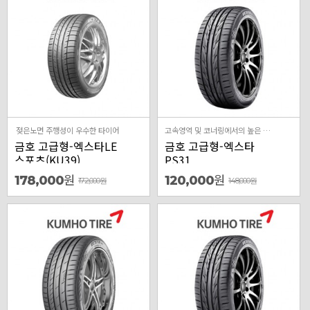
젖은노면 주행성이 우수한 타이어
고속영역 및 코너링에서의 높은 밸런스 성능,젖은 노면에서의 성능을 강화한 타이어
금호 고급형-엑스타LE
금호 고급형-엑스타
스포츠(KU39)
PS31
원
원
178,000
120,000
172,000
원
148,000
원