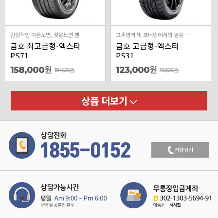
안정적인 마른노면, 젖은노면 핸들링과 고속주행 안전성향상
고속영역 및 코너링에서의 높은 밸런스 성능,젖은 노면에서의 성능을 강화한 타이어
금호 최고급형-엑스타
금호 고급형-엑스타
PS71
PS31
원
원
158,000
123,000
184,000
원
150,000
원
상품 더보기