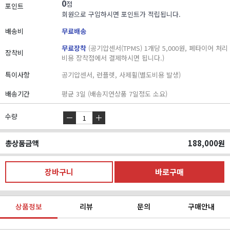
0
점
포인트
회원으로 구입하시면 포인트가 적립됩니다.
배송비
무료배송
무료장착
(공기압센서(TPMS) 1개당 5,000원, 폐타이어 처리
장착비
비용 장착점에서 결제하시면 됩니다.)
특이사항
공기압센서, 런플렛, 사제휠(별도비용 발생)
배송기간
평균 3일 (배송지연상품 7일정도 소요)
수량
총상품금액
188,000
원
상품정보
리뷰
문의
구매안내