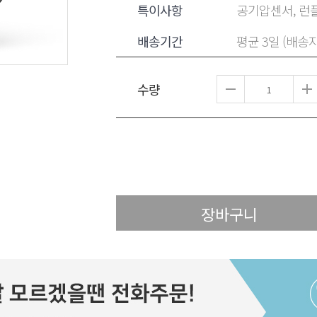
특이사항
공기압센서, 런플
배송기간
평균 3일 (배송
수량