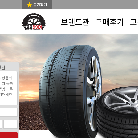
즐겨찾기
브랜드관
구매후기
고
상담