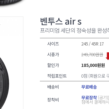
벤투스 air s
프리미엄 세단의 정숙성을 완성
사이즈
245 / 45R 17
시중가
249,700
원원
할인가
185,000
원원
적립포인트
0점 (회원으로
배송비
무료배송
무료장착
(공기압
장착비
점에서 결제하시