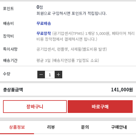
0
점
포인트
회원으로 구입하시면 포인트가 적립됩니다.
배송비
무료배송
무료장착
(공기압센서(TPMS) 1개당 5,000원, 폐타이어 처리
장착비
비용 장착점에서 결제하시면 됩니다.)
특이사항
공기압센서, 런플렛, 사제휠(별도비용 발생)
배송기간
평균 3일 (배송지연상품 7일정도 소요)
수량
총상품금액
141,000
원
상품정보
리뷰
문의
구매안내