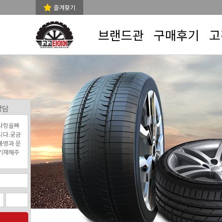
즐겨찾기
브랜드관
구매후기
고
상담