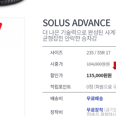
SOLUS ADVANCE
더 나은 기술력으로 완성된 사계
균형잡힌 안락한 승차감
사이즈
235 / 55R 17
시중가
184,800
원원
할인가
135,000
원원
적립포인트
0점 (회원으로
배송비
무료배송
무료장착
(공기압
장착비
점에서 결제하시