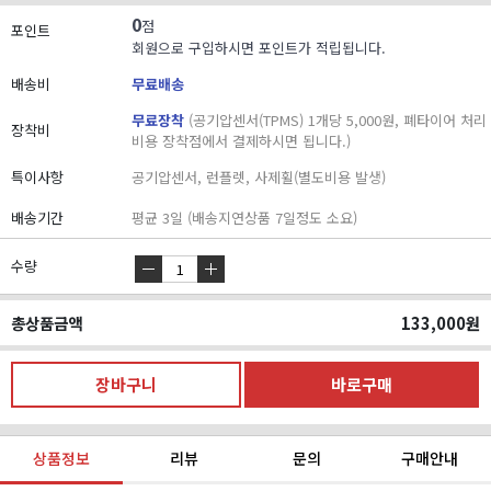
0
점
포인트
회원으로 구입하시면 포인트가 적립됩니다.
배송비
무료배송
무료장착
(공기압센서(TPMS) 1개당 5,000원, 폐타이어 처리
장착비
비용 장착점에서 결제하시면 됩니다.)
특이사항
공기압센서, 런플렛, 사제휠(별도비용 발생)
배송기간
평균 3일 (배송지연상품 7일정도 소요)
수량
총상품금액
133,000
원
상품정보
리뷰
문의
구매안내