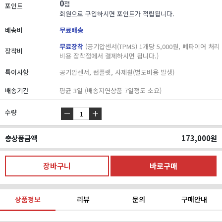
0
점
포인트
회원으로 구입하시면 포인트가 적립됩니다.
배송비
무료배송
무료장착
(공기압센서(TPMS) 1개당 5,000원, 폐타이어 처리
장착비
비용 장착점에서 결제하시면 됩니다.)
특이사항
공기압센서, 런플렛, 사제휠(별도비용 발생)
배송기간
평균 3일 (배송지연상품 7일정도 소요)
수량
총상품금액
173,000
원
상품정보
리뷰
문의
구매안내