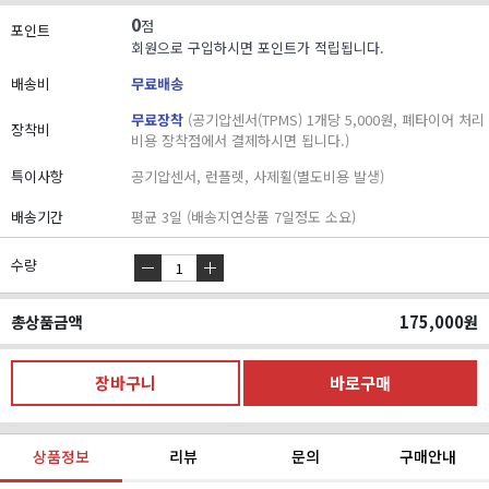
0
점
포인트
회원으로 구입하시면 포인트가 적립됩니다.
배송비
무료배송
무료장착
(공기압센서(TPMS) 1개당 5,000원, 폐타이어 처리
장착비
비용 장착점에서 결제하시면 됩니다.)
특이사항
공기압센서, 런플렛, 사제휠(별도비용 발생)
배송기간
평균 3일 (배송지연상품 7일정도 소요)
수량
총상품금액
175,000
원
상품정보
리뷰
문의
구매안내