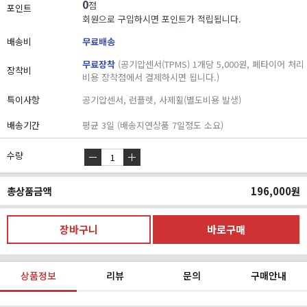
0
점
포인트
회원으로 구입하시면 포인트가 적립됩니다.
배송비
무료배송
무료장착
(공기압센서(TPMS) 1개당 5,000원, 폐타이어 처리
장착비
비용 장착점에서 결제하시면 됩니다.)
특이사항
공기압센서, 런플렛, 사제휠(별도비용 발생)
배송기간
평균 3일 (배송지연상품 7일정도 소요)
수량
총상품금액
196,000
원
상품정보
리뷰
문의
구매안내